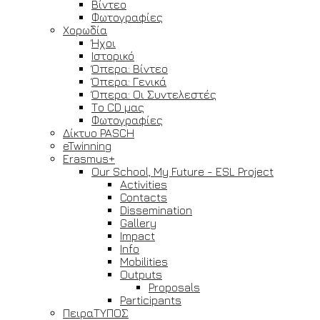
Βίντεο
Φωτογραφίες
Χορωδία
Ήχοι
Ιστορικό
Όπερα: Βίντεο
Όπερα: Γενικά
Όπερα: Οι Συντελεστές
Το CD μας
Φωτογραφίες
Δίκτυο PASCH
eTwinning
Erasmus+
Our School, My Future - ESL Project
Activities
Contacts
Dissemination
Gallery
Impact
Info
Mobilities
Outputs
Proposals
Participants
ΠειραΤΥΠΟΣ