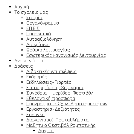
Αρχική
Το σχολείο μας
Ιστορία
Οργανόγραμμα
ΕΠ.Ε.Σ.
Προσωπικό
Αυτοαξιολόγηση
Διακρίσεις
Ωράριο λειτουργίας
Εσωτερικός κανονισμός λειτουργίας
Ανακοινώσεις
Δράσεις
Διδακτικές επισκέψεις
Εκδρομές
Εκδηλώσεις-Γιορτές
Επιμορφώσεις-Σεμινάρια
Συνέδρια-Ημερίδες-Φεστιβάλ
Εθελοντική προσφορά
Προγράμματα Σχολ. Δραστηριοτήτων
Εργαστήρια-Δεξιότητες
Έρευνες
Διαγωνισμοί-Πρωταθλήματα
Μαθητικό Φεστιβάλ Ρομποτικής
Αρχεία