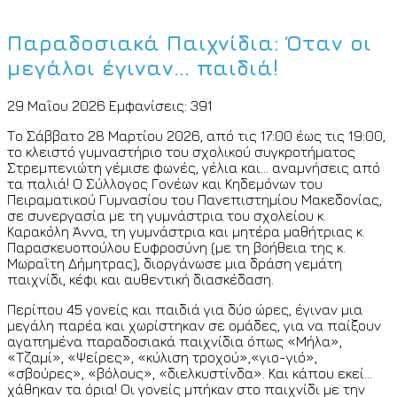
Παραδοσιακά Παιχνίδια: Όταν οι
μεγάλοι έγιναν… παιδιά!
29 Μαΐου 2026
Εμφανίσεις: 391
Το Σάββατο 28 Μαρτίου 2026, από τις 17:00 έως τις 19:00,
το κλειστό γυμναστήριο του σχολικού συγκροτήματος
Στρεμπενιώτη γέμισε φωνές, γέλια και… αναμνήσεις από
τα παλιά! Ο Σύλλογος Γονέων και Κηδεμόνων του
Πειραματικού Γυμνασίου του Πανεπιστημίου Μακεδονίας,
σε συνεργασία με τη γυμνάστρια του σχολείου κ.
Καρακόλη Άννα, τη γυμνάστρια και μητέρα μαθήτριας κ.
Παρασκευοπούλου Ευφροσύνη (με τη βοήθεια της κ.
Μωραΐτη Δήμητρας), διοργάνωσε μια δράση γεμάτη
παιχνίδι, κέφι και αυθεντική διασκέδαση.
Περίπου 45 γονείς και παιδιά για δύο ώρες, έγιναν μια
μεγάλη παρέα και χωρίστηκαν σε ομάδες, για να παίξουν
αγαπημένα παραδοσιακά παιχνίδια όπως «Μήλα»,
«Τζαμί», «Ψείρες», «κύλιση τροχού»,«γιο-γιό»,
«σβούρες», «βόλους», «διελκυστίνδα». Και κάπου εκεί…
χάθηκαν τα όρια! Οι γονείς μπήκαν στο παιχνίδι με την