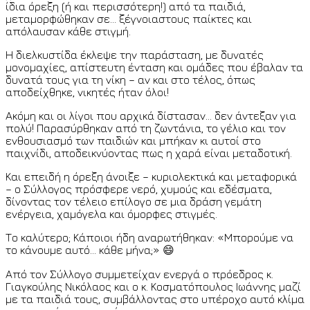
ίδια όρεξη (ή και περισσότερη!) από τα παιδιά,
μεταμορφώθηκαν σε… ξέγνοιαστους παίκτες και
απόλαυσαν κάθε στιγμή.
Η διελκυστίδα έκλεψε την παράσταση, με δυνατές
μονομαχίες, απίστευτη ένταση και ομάδες που έβαλαν τα
δυνατά τους για τη νίκη – αν και στο τέλος, όπως
αποδείχθηκε, νικητές ήταν όλοι!
Ακόμη και οι λίγοι που αρχικά δίστασαν… δεν άντεξαν για
πολύ! Παρασύρθηκαν από τη ζωντάνια, το γέλιο και τον
ενθουσιασμό των παιδιών και μπήκαν κι αυτοί στο
παιχνίδι, αποδεικνύοντας πως η χαρά είναι μεταδοτική.
Και επειδή η όρεξη άνοιξε – κυριολεκτικά και μεταφορικά
– ο Σύλλογος πρόσφερε νερό, χυμούς και εδέσματα,
δίνοντας τον τέλειο επίλογο σε μια δράση γεμάτη
ενέργεια, χαμόγελα και όμορφες στιγμές.
Το καλύτερο; Κάποιοι ήδη αναρωτήθηκαν: «Μπορούμε να
το κάνουμε αυτό… κάθε μήνα;» 😄
Από τον Σύλλογο συμμετείχαν ενεργά ο πρόεδρος κ.
Γιαγκούλης Νικόλαος και ο κ. Κοσματόπουλος Ιωάννης μαζί
με τα παιδιά τους, συμβάλλοντας στο υπέροχο αυτό κλίμα