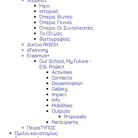
Χορωδία
Ήχοι
Ιστορικό
Όπερα: Βίντεο
Όπερα: Γενικά
Όπερα: Οι Συντελεστές
Το CD μας
Φωτογραφίες
Δίκτυο PASCH
eTwinning
Erasmus+
Our School, My Future -
ESL Project
Activities
Contacts
Dissemination
Gallery
Impact
Info
Mobilities
Outputs
Proposals
Participants
ΠειραΤΥΠΟΣ
Όμιλοι καινοτομίας