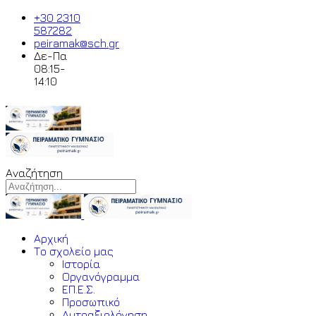
+30 2310
587282
peiramak@sch.gr
Δε-Πα
08:15-
14:10
Αναζήτηση
Αρχική
Το σχολείο μας
Ιστορία
Οργανόγραμμα
ΕΠ.Ε.Σ.
Προσωπικό
Αυτοαξιολόγηση