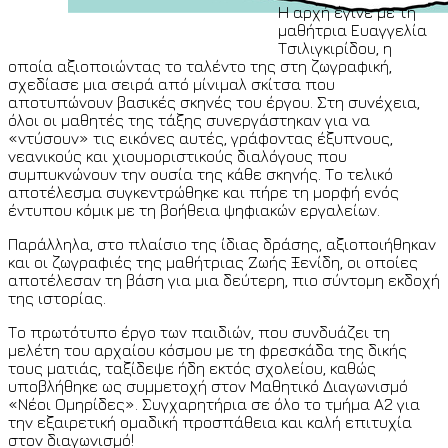
Η αρχή έγινε με τη
μαθήτρια Ευαγγελία
Τσιλιγκιρίδου, η
οποία αξιοποιώντας το ταλέντο της στη ζωγραφική,
σχεδίασε μια σειρά από μίνιμαλ σκίτσα που
αποτυπώνουν βασικές σκηνές του έργου. Στη συνέχεια,
όλοι οι μαθητές της τάξης συνεργάστηκαν για να
«ντύσουν» τις εικόνες αυτές, γράφοντας έξυπνους,
νεανικούς και χιουμοριστικούς διαλόγους που
συμπυκνώνουν την ουσία της κάθε σκηνής. Το τελικό
αποτέλεσμα συγκεντρώθηκε και πήρε τη μορφή ενός
έντυπου κόμικ με τη βοήθεια ψηφιακών εργαλείων.
Παράλληλα, στο πλαίσιο της ίδιας δράσης, αξιοποιήθηκαν
και οι ζωγραφιές της μαθήτριας Ζωής Ξενίδη, οι οποίες
αποτέλεσαν τη βάση για μια δεύτερη, πιο σύντομη εκδοχή
της ιστορίας.
Το πρωτότυπο έργο των παιδιών, που συνδυάζει τη
μελέτη του αρχαίου κόσμου με τη φρεσκάδα της δικής
τους ματιάς, ταξίδεψε ήδη εκτός σχολείου, καθώς
υποβλήθηκε ως συμμετοχή στον Μαθητικό Διαγωνισμό
«Νέοι Ομηρίδες». Συγχαρητήρια σε όλο το τμήμα Α2 για
την εξαιρετική ομαδική προσπάθεια και καλή επιτυχία
στον διαγωνισμό!