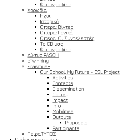
Φωτογραφίες
Χορωδία
Ήχοι
Ιστορικό
Όπερα: Βίντεο
Όπερα: Γενικά
Όπερα: Οι Συντελεστές
Το CD μας
Φωτογραφίες
Δίκτυο PASCH
eTwinning
Erasmus+
Our School, My Future - ESL Project
Activities
Contacts
Dissemination
Gallery
Impact
Info
Mobilities
Outputs
Proposals
Participants
ΠειραΤΥΠΟΣ
Όμιλοι καινοτομίας