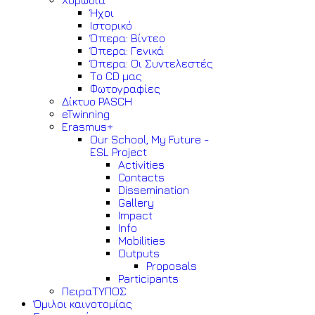
Χορωδία
Ήχοι
Ιστορικό
Όπερα: Βίντεο
Όπερα: Γενικά
Όπερα: Οι Συντελεστές
Το CD μας
Φωτογραφίες
Δίκτυο PASCH
eTwinning
Erasmus+
Our School, My Future -
ESL Project
Activities
Contacts
Dissemination
Gallery
Impact
Info
Mobilities
Outputs
Proposals
Participants
ΠειραΤΥΠΟΣ
Όμιλοι καινοτομίας