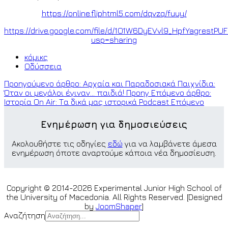
https://online.fliphtml5.com/dqvzq/fuuy/
https://drive.google.com/file/d/1O1W6DyEVvl9_HpfYagrestP
usp=sharing
κόμικς
Οδύσσεια
Προηγούμενο άρθρο: Αρχαία και Παραδοσιακά Παιχνίδια:
Όταν οι μεγάλοι έγιναν… παιδιά!
Προηγ
Επόμενο άρθρο:
Ιστορία On Air: Τα δικά μας ιστορικά Podcast
Επόμενο
Ενημέρωση για δημοσιεύσεις
Ακολουθήστε τις οδηγίες
εδώ
για να λαμβάνετε άμεσα
ενημέρωση όποτε αναρτούμε κάποια νέα δημοσίευση.
Copyright © 2014-2026 Experimental Junior High School of
the University of Macedonia. All Rights Reserved. [Designed
by
JoomShaper
]
Αναζήτηση