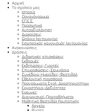
Αρχική
Το σχολείο μας
Ιστορία
Οργανόγραμμα
ΕΠ.Ε.Σ.
Προσωπικό
Αυτοαξιολόγηση
Διακρίσεις
Ωράριο λειτουργίας
Εσωτερικός κανονισμός λειτουργίας
Ανακοινώσεις
Δράσεις
Διδακτικές επισκέψεις
Εκδρομές
Εκδηλώσεις-Γιορτές
Επιμορφώσεις-Σεμινάρια
Συνέδρια-Ημερίδες-Φεστιβάλ
Εθελοντική προσφορά
Προγράμματα Σχολ. Δραστηριοτήτων
Εργαστήρια-Δεξιότητες
Έρευνες
Διαγωνισμοί-Πρωταθλήματα
Μαθητικό Φεστιβάλ Ρομποτικής
Αρχεία
Βίντεο