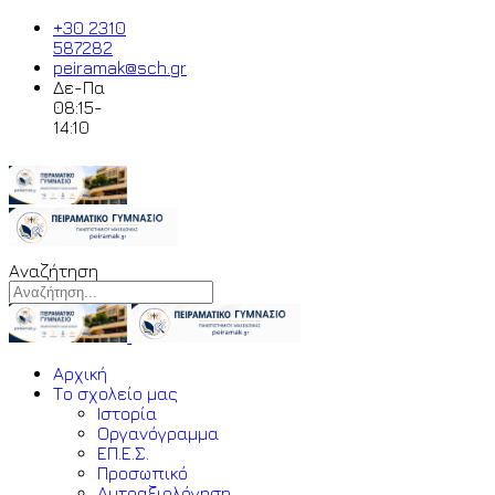
+30 2310
587282
peiramak@sch.gr
Δε-Πα
08:15-
14:10
Αναζήτηση
Αρχική
Το σχολείο μας
Ιστορία
Οργανόγραμμα
ΕΠ.Ε.Σ.
Προσωπικό
Αυτοαξιολόγηση