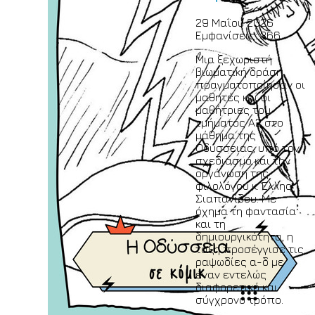
29 Μαΐου 2026
Εμφανίσεις: 366
Μια ξεχωριστή
βιωματική δράση
πραγματοποίησαν οι
μαθητές και οι
μαθήτριες του
τμήματος Α2 στο
μάθημα της
Οδύσσειας, υπό τον
σχεδιασμό και την
οργάνωση της
φιλολόγου κ. Έλλης
Σιαπανίδου. Με
όχημα τη φαντασία
και τη
δημιουργικότητα, η
τάξη προσέγγισε τις
ραψωδίες α-δ με
έναν εντελώς
διαφορετικό και
σύγχρονο τρόπο.