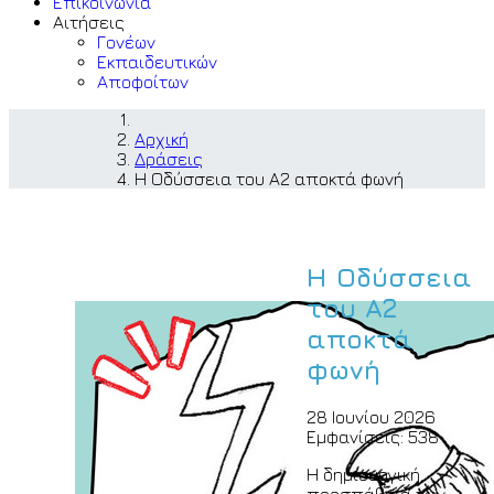
Επικοινωνία
Αιτήσεις
Γονέων
Εκπαιδευτικών
Αποφοίτων
Αρχική
Δράσεις
Η Οδύσσεια του Α2 αποκτά φωνή
Η Οδύσσεια
του Α2
αποκτά
φωνή
28 Ιουνίου 2026
Εμφανίσεις: 538
Η δημιουργική
προσπάθεια των