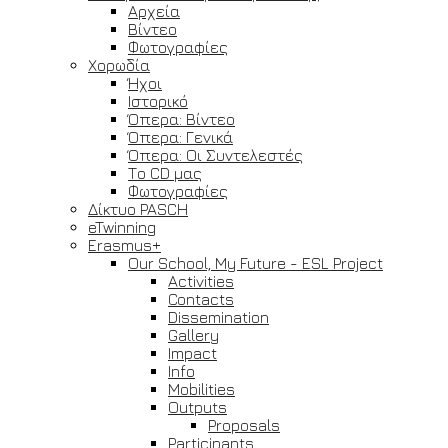
Αρχεία
Βίντεο
Φωτογραφίες
Χορωδία
Ήχοι
Ιστορικό
Όπερα: Βίντεο
Όπερα: Γενικά
Όπερα: Οι Συντελεστές
Το CD μας
Φωτογραφίες
Δίκτυο PASCH
eTwinning
Erasmus+
Our School, My Future - ESL Project
Activities
Contacts
Dissemination
Gallery
Impact
Info
Mobilities
Outputs
Proposals
Participants