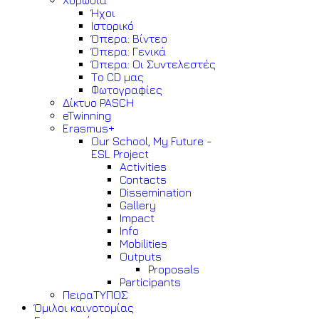
Χορωδία
Ήχοι
Ιστορικό
Όπερα: Βίντεο
Όπερα: Γενικά
Όπερα: Οι Συντελεστές
Το CD μας
Φωτογραφίες
Δίκτυο PASCH
eTwinning
Erasmus+
Our School, My Future -
ESL Project
Activities
Contacts
Dissemination
Gallery
Impact
Info
Mobilities
Outputs
Proposals
Participants
ΠειραΤΥΠΟΣ
Όμιλοι καινοτομίας