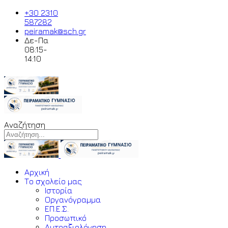
+30 2310
587282
peiramak@sch.gr
Δε-Πα
08:15-
14:10
Αναζήτηση
Αρχική
Το σχολείο μας
Ιστορία
Οργανόγραμμα
ΕΠ.Ε.Σ.
Προσωπικό
Αυτοαξιολόγηση