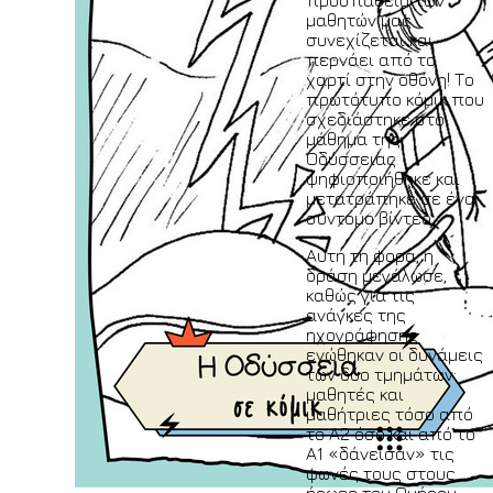
μαθητών μας
συνεχίζεται και
περνάει από το
χαρτί στην οθόνη! Το
πρωτότυπο κόμικ που
σχεδιάστηκε στο
μάθημα της
Οδύσσειας
ψηφιοποιήθηκε και
μετατράπηκε σε ένα
σύντομο βίντεο.
Αυτή τη φορά, η
δράση μεγάλωσε,
καθώς για τις
ανάγκες της
ηχογράφησης
ενώθηκαν οι δυνάμεις
των δύο τμημάτων:
μαθητές και
μαθήτριες τόσο από
το Α2 όσο και από το
Α1 «δάνεισαν» τις
φωνές τους στους
ήρωες του Ομήρου,