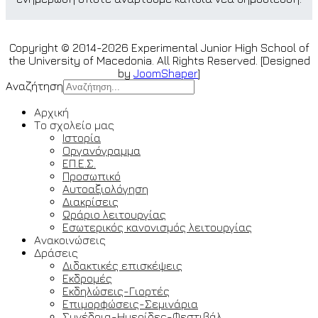
Copyright © 2014-2026 Experimental Junior High School of
the University of Macedonia. All Rights Reserved. [Designed
by
JoomShaper
]
Αναζήτηση
Αρχική
Το σχολείο μας
Ιστορία
Οργανόγραμμα
ΕΠ.Ε.Σ.
Προσωπικό
Αυτοαξιολόγηση
Διακρίσεις
Ωράριο λειτουργίας
Εσωτερικός κανονισμός λειτουργίας
Ανακοινώσεις
Δράσεις
Διδακτικές επισκέψεις
Εκδρομές
Εκδηλώσεις-Γιορτές
Επιμορφώσεις-Σεμινάρια
Συνέδρια-Ημερίδες-Φεστιβάλ