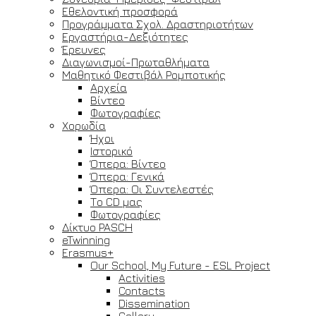
Εθελοντική προσφορά
Προγράμματα Σχολ. Δραστηριοτήτων
Εργαστήρια-Δεξιότητες
Έρευνες
Διαγωνισμοί-Πρωταθλήματα
Μαθητικό Φεστιβάλ Ρομποτικής
Αρχεία
Βίντεο
Φωτογραφίες
Χορωδία
Ήχοι
Ιστορικό
Όπερα: Βίντεο
Όπερα: Γενικά
Όπερα: Οι Συντελεστές
Το CD μας
Φωτογραφίες
Δίκτυο PASCH
eTwinning
Erasmus+
Our School, My Future - ESL Project
Activities
Contacts
Dissemination