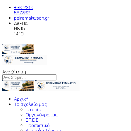
+30 2310
587282
peiramak@sch.gr
Δε-Πα
08:15-
14:10
Αναζήτηση
Αρχική
Το σχολείο μας
Ιστορία
Οργανόγραμμα
ΕΠ.Ε.Σ.
Προσωπικό
Αυτοαξιολόγηση