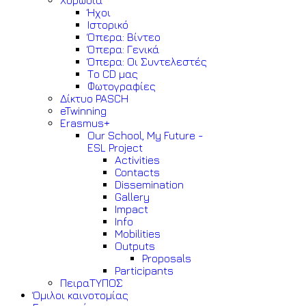
Χορωδία
Ήχοι
Ιστορικό
Όπερα: Βίντεο
Όπερα: Γενικά
Όπερα: Οι Συντελεστές
Το CD μας
Φωτογραφίες
Δίκτυο PASCH
eTwinning
Erasmus+
Our School, My Future -
ESL Project
Activities
Contacts
Dissemination
Gallery
Impact
Info
Mobilities
Outputs
Proposals
Participants
ΠειραΤΥΠΟΣ
Όμιλοι καινοτομίας