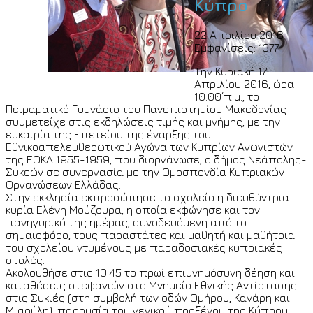
Κύπρο
22 Απριλίου 2016
Εμφανίσεις: 1377
Την Κυριακή 17
Απριλίου 2016, ώρα
10:00΄π.μ., το
Πειραματικό Γυμνάσιο του Πανεπιστημίου Μακεδονίας
συμμετείχε στις εκδηλώσεις τιμής και μνήμης, με την
ευκαιρία της Επετείου της έναρξης του
Εθνικοαπελευθερωτικού Αγώνα των Κυπρίων Αγωνιστών
της ΕΟΚΑ 1955-1959, που διοργάνωσε, ο δήμος Νεάπολης-
Συκεών σε συνεργασία με την Ομοσπονδία Κυπριακών
Οργανώσεων Ελλάδας.
Στην εκκλησία εκπροσώπησε το σχολείο η διευθύντρια
κυρία Ελένη Μούζουρα, η οποία εκφώνησε και τον
πανηγυρικό της ημέρας, συνοδευόμενη από το
σημαιοφόρο, τους παραστάτες και μαθητή και μαθήτρια
του σχολείου ντυμένους με παραδοσιακές κυπριακές
στολές.
Ακολουθήσε στις 10.45 το πρωί επιμνημόσυνη δέηση και
καταθέσεις στεφανιών στο Μνημείο Εθνικής Αντίστασης
στις Συκιές (στη συμβολή των οδών Ομήρου, Κανάρη και
Μιαούλη), παρουσία του γενικού προξένου της Κύπρου