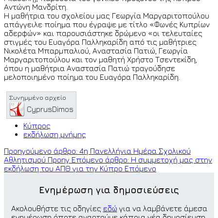
Αντώνη Μανδρίτη.
Η μαθήτρια του σχολείου μας Γεωργία Μαργαριτοπούλου
απάγγειλε ποίημα που έγραψε με τίτλο «Φωνές Κυπρίων
αδερφών» και παρουσιάστηκε δρώμενο «οι τελευταίες
στιγμές του Ευαγόρα Παλληκαρίδη από τις μαθήτριες
Νικολέτα Μπαρμπαλιού, Αναστασία Πατιώ, Γεωργία
Μαργαριτοπούλου και τον μαθητή Χρήστο Τσεντεκίδη,
όπου η μαθήτρια Αναστασία Πατιώ τραγούδησε
μελοποιημένο ποίημα του Ευαγόρα Παλληκαρίδη.
CyprusDimos
Κύπρος
εκδήλωση μνήμης
Προηγούμενο άρθρο: 4η Πανελλήνια Ημέρα Σχολικού
Αθλητισμού
Προηγ
Επόμενο άρθρο: Η συμμετοχή μας στην
εκδήλωση του ΑΠΘ για την Κύπρο
Επόμενο
Ενημέρωση για δημοσιεύσεις
Ακολουθήστε τις οδηγίες
εδώ
για να λαμβάνετε άμεσα
ενημέρωση όποτε αναρτούμε κάποια νέα δημοσίευση.