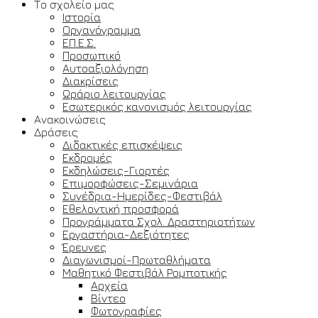
Το σχολείο μας
Ιστορία
Οργανόγραμμα
ΕΠ.Ε.Σ.
Προσωπικό
Αυτοαξιολόγηση
Διακρίσεις
Ωράριο λειτουργίας
Εσωτερικός κανονισμός λειτουργίας
Ανακοινώσεις
Δράσεις
Διδακτικές επισκέψεις
Εκδρομές
Εκδηλώσεις-Γιορτές
Επιμορφώσεις-Σεμινάρια
Συνέδρια-Ημερίδες-Φεστιβάλ
Εθελοντική προσφορά
Προγράμματα Σχολ. Δραστηριοτήτων
Εργαστήρια-Δεξιότητες
Έρευνες
Διαγωνισμοί-Πρωταθλήματα
Μαθητικό Φεστιβάλ Ρομποτικής
Αρχεία
Βίντεο
Φωτογραφίες