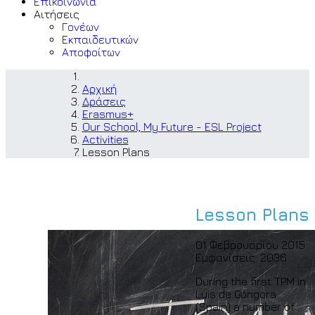
Επικοινωνία
Αιτήσεις
Γονέων
Εκπαιδευτικών
Αποφοίτων
Αρχική
Δράσεις
Erasmus+
Our School, My Future - ESL Project
Activities
Lesson Plans
Lesson Plans
01 Φεβρουαρίου 2015
Εμφανίσεις: 2036
During the first TPM in
Luis de Góngora
(Spain) a number of