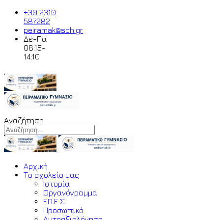
+30 2310
587282
peiramak@sch.gr
Δε-Πα
08:15-
14:10
Αναζήτηση
Αρχική
Το σχολείο μας
Ιστορία
Οργανόγραμμα
ΕΠ.Ε.Σ.
Προσωπικό
Αυτοαξιολόγηση