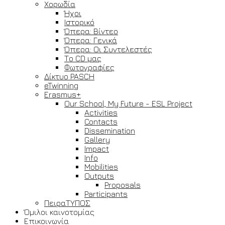
Χορωδία
Ήχοι
Ιστορικό
Όπερα: Βίντεο
Όπερα: Γενικά
Όπερα: Οι Συντελεστές
Το CD μας
Φωτογραφίες
Δίκτυο PASCH
eTwinning
Erasmus+
Our School, My Future - ESL Project
Activities
Contacts
Dissemination
Gallery
Impact
Info
Mobilities
Outputs
Proposals
Participants
ΠειραΤΥΠΟΣ
Όμιλοι καινοτομίας
Επικοινωνία