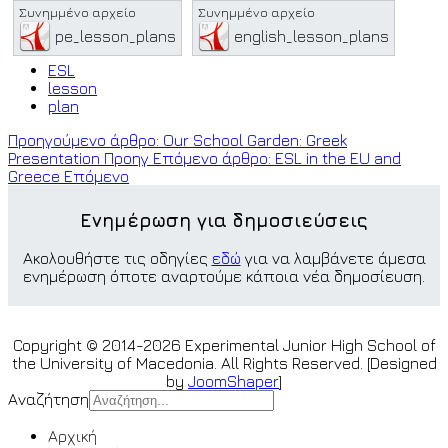
pe_lesson_plans
english_lesson_plans
ESL
lesson
plan
Προηγούμενο άρθρο: Our School Garden: Greek
Presentation
Προηγ
Επόμενο άρθρο: ESL in the EU and
Greece
Επόμενο
Ενημέρωση για δημοσιεύσεις
Ακολουθήστε τις οδηγίες
εδώ
για να λαμβάνετε άμεσα
ενημέρωση όποτε αναρτούμε κάποια νέα δημοσίευση.
Copyright © 2014-2026 Experimental Junior High School of
the University of Macedonia. All Rights Reserved. [Designed
by
JoomShaper
]
Αναζήτηση
Αρχική