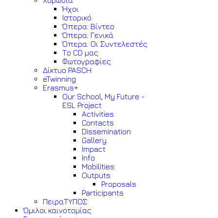
Χορωδία
Ήχοι
Ιστορικό
Όπερα: Βίντεο
Όπερα: Γενικά
Όπερα: Οι Συντελεστές
Το CD μας
Φωτογραφίες
Δίκτυο PASCH
eTwinning
Erasmus+
Our School, My Future -
ESL Project
Activities
Contacts
Dissemination
Gallery
Impact
Info
Mobilities
Outputs
Proposals
Participants
ΠειραΤΥΠΟΣ
Όμιλοι καινοτομίας