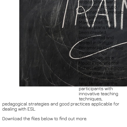
lesson plans were
presented Protypo
Peiramatiko Gymnasio
Panepistimiou
Makedonias. The
lesson plans had
been created,
implemented and
tested in Protypo
Peiramatiko Gymnasio
Panepistimiou
Makedonias, as a
Model Experimental
School with an almost
non-existent ESL
record, which aimed to
help familiarize the
participants with
innovative teaching
techniques,
pedagogical strategies and good practices applicable for
dealing with ESL.
Download the files below to find out more.