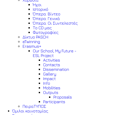
Χορωδία
Ήχοι
Ιστορικό
Όπερα: Βίντεο
Όπερα: Γενικά
Όπερα: Οι Συντελεστές
Το CD μας
Φωτογραφίες
Δίκτυο PASCH
eTwinning
Erasmus+
Our School, My Future -
ESL Project
Activities
Contacts
Dissemination
Gallery
Impact
Info
Mobilities
Outputs
Proposals
Participants
ΠειραΤΥΠΟΣ
Όμιλοι καινοτομίας