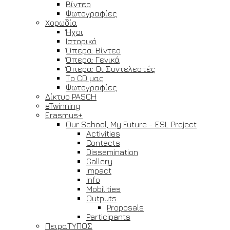
Βίντεο
Φωτογραφίες
Χορωδία
Ήχοι
Ιστορικό
Όπερα: Βίντεο
Όπερα: Γενικά
Όπερα: Οι Συντελεστές
Το CD μας
Φωτογραφίες
Δίκτυο PASCH
eTwinning
Erasmus+
Our School, My Future - ESL Project
Activities
Contacts
Dissemination
Gallery
Impact
Info
Mobilities
Outputs
Proposals
Participants
ΠειραΤΥΠΟΣ