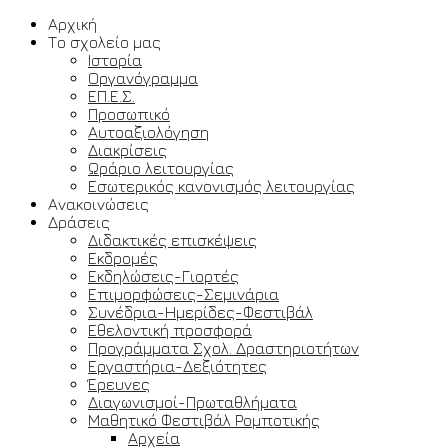
Αρχική
Το σχολείο μας
Ιστορία
Οργανόγραμμα
ΕΠ.Ε.Σ.
Προσωπικό
Αυτοαξιολόγηση
Διακρίσεις
Ωράριο λειτουργίας
Εσωτερικός κανονισμός λειτουργίας
Ανακοινώσεις
Δράσεις
Διδακτικές επισκέψεις
Εκδρομές
Εκδηλώσεις-Γιορτές
Επιμορφώσεις-Σεμινάρια
Συνέδρια-Ημερίδες-Φεστιβάλ
Εθελοντική προσφορά
Προγράμματα Σχολ. Δραστηριοτήτων
Εργαστήρια-Δεξιότητες
Έρευνες
Διαγωνισμοί-Πρωταθλήματα
Μαθητικό Φεστιβάλ Ρομποτικής
Αρχεία