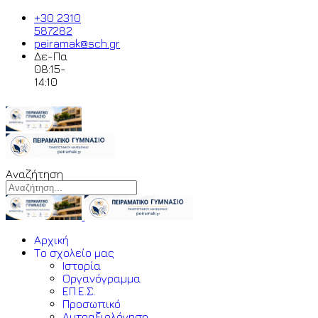
+30 2310
587282
peiramak@sch.gr
Δε-Πα
08:15-
14:10
Αναζήτηση
Αρχική
Το σχολείο μας
Ιστορία
Οργανόγραμμα
ΕΠ.Ε.Σ.
Προσωπικό
Αυτοαξιολόγηση