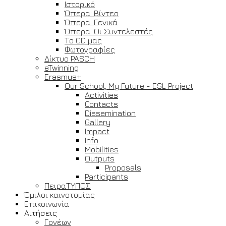
Ιστορικό
Όπερα: Βίντεο
Όπερα: Γενικά
Όπερα: Οι Συντελεστές
Το CD μας
Φωτογραφίες
Δίκτυο PASCH
eTwinning
Erasmus+
Our School, My Future - ESL Project
Activities
Contacts
Dissemination
Gallery
Impact
Info
Mobilities
Outputs
Proposals
Participants
ΠειραΤΥΠΟΣ
Όμιλοι καινοτομίας
Επικοινωνία
Αιτήσεις
Γονέων