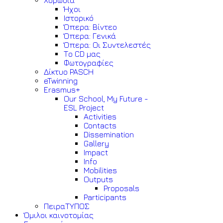
Χορωδία
Ήχοι
Ιστορικό
Όπερα: Βίντεο
Όπερα: Γενικά
Όπερα: Οι Συντελεστές
Το CD μας
Φωτογραφίες
Δίκτυο PASCH
eTwinning
Erasmus+
Our School, My Future -
ESL Project
Activities
Contacts
Dissemination
Gallery
Impact
Info
Mobilities
Outputs
Proposals
Participants
ΠειραΤΥΠΟΣ
Όμιλοι καινοτομίας