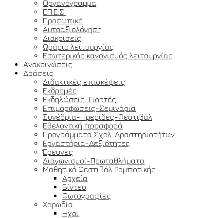
Οργανόγραμμα
ΕΠ.Ε.Σ.
Προσωπικό
Αυτοαξιολόγηση
Διακρίσεις
Ωράριο λειτουργίας
Εσωτερικός κανονισμός λειτουργίας
Ανακοινώσεις
Δράσεις
Διδακτικές επισκέψεις
Εκδρομές
Εκδηλώσεις-Γιορτές
Επιμορφώσεις-Σεμινάρια
Συνέδρια-Ημερίδες-Φεστιβάλ
Εθελοντική προσφορά
Προγράμματα Σχολ. Δραστηριοτήτων
Εργαστήρια-Δεξιότητες
Έρευνες
Διαγωνισμοί-Πρωταθλήματα
Μαθητικό Φεστιβάλ Ρομποτικής
Αρχεία
Βίντεο
Φωτογραφίες
Χορωδία
Ήχοι