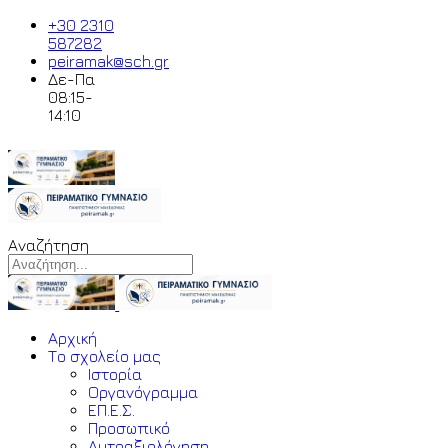
+30 2310
587282
peiramak@sch.gr
Δε-Πα
08:15-
14:10
Αναζήτηση
Αρχική
Το σχολείο μας
Ιστορία
Οργανόγραμμα
ΕΠ.Ε.Σ.
Προσωπικό
Αυτοαξιολόγηση