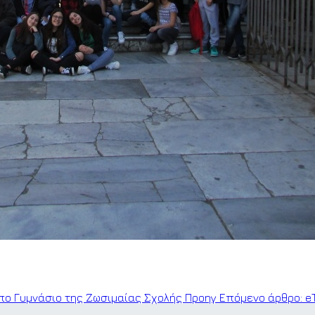
υπο Γυμνάσιο της Ζωσιμαίας Σχολής
Προηγ
Επόμενο άρθρο: eΤ