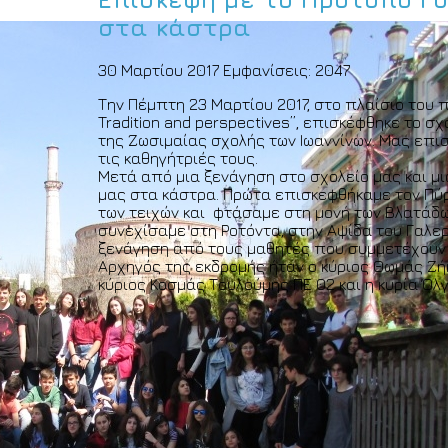
στα κάστρα
30 Μαρτίου 2017
Εμφανίσεις: 2047
Την Πέμπτη 23 Μαρτίου 2017, στο πλαίσιο του πρ
Tradition and perspectives”, επισκέφθηκε το σ
της Ζωσιμαίας σχολής των Ιωαννίνων. Μας επι
τις καθηγήτριές τους.
Μετά από μια ξενάγηση στο σχολείο μας και μ
μας στα κάστρα. Πρώτα επισκεφθήκαμε τον Πύ
των τειχών και φτάσαμε στη μονή των Βλατάδ
συνεχίσαμε στη Ροτόντα, στην Αψίδα του Γαλερ
ξενάγηση από τους μαθητές που συμμετέχουν
Αρχηγός της εκδρομής ήταν ο κύριος Θωμάς Ζή
κύριος Κοσμάς Τουλούμης ΠΕ 02 και η κυρία Όλ