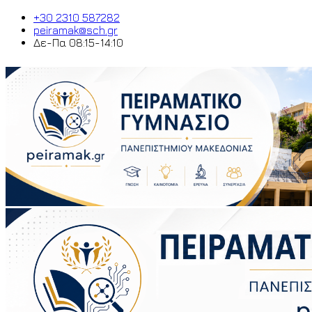
+30 2310 587282
peiramak@sch.gr
Δε-Πα 08:15-14:10