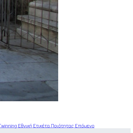
winning Εθνική Ετικέτα Ποιότητας
Επόμενο