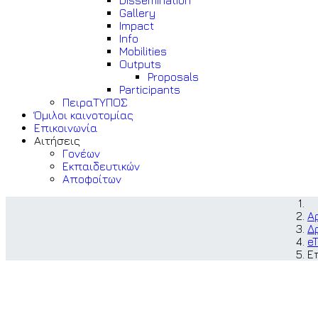
Dissemination
Gallery
Impact
Info
Mobilities
Outputs
Proposals
Participants
ΠειραΤΥΠΟΣ
Όμιλοι καινοτομίας
Επικοινωνία
Αιτήσεις
Γονέων
Εκπαιδευτικών
Αποφοίτων
Α
Δ
e
Ε