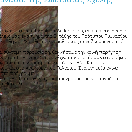
ογράμματος e twinning «Walled cities, castles and people.
χολείο μας ένα τμήμα της Β΄ τάξης του Πρότυπου Γυμνασίου
σκέφθηκαν 23 μαθητές και μαθήτριες συνοδευόμενοι από
ια σύντομη παρουσίαση, ξεκινήσαμε την κοινή περήγησή
ργο του Τριγωνίου. Στη συνέχεια περπατήσαμε κατά μήκος
ων, όπου απολαύσαμε την υπέροχη θέα. Κατόπιν
ίου και στα Ανάκτορα του Γαλερίου. Στα μνημεία έγινε
 στο πρόγραμμα.
κος, ΠΕ 01, υπεύθυνος του προγράμματος και συνοδοί ο
γα Μητσέλη, ΠΕ 08.