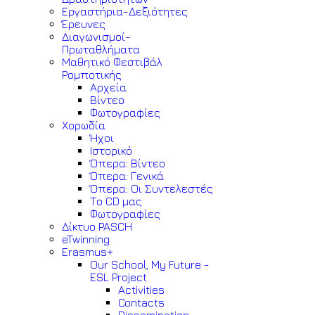
Εργαστήρια-Δεξιότητες
Έρευνες
Διαγωνισμοί-
Πρωταθλήματα
Μαθητικό Φεστιβάλ
Ρομποτικής
Αρχεία
Βίντεο
Φωτογραφίες
Χορωδία
Ήχοι
Ιστορικό
Όπερα: Βίντεο
Όπερα: Γενικά
Όπερα: Οι Συντελεστές
Το CD μας
Φωτογραφίες
Δίκτυο PASCH
eTwinning
Erasmus+
Our School, My Future -
ESL Project
Activities
Contacts