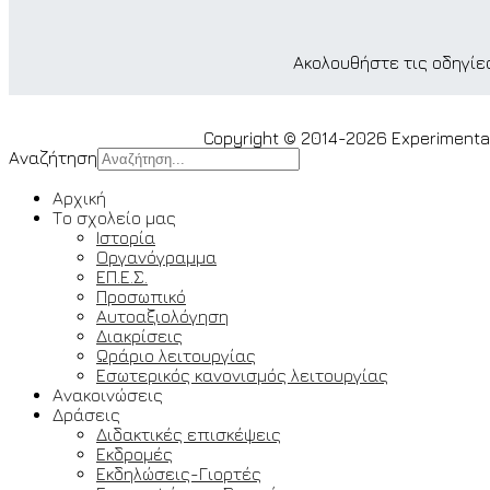
Ακολουθήστε τις οδηγί
Copyright © 2014-2026 Experimental 
Αναζήτηση
Αρχική
Το σχολείο μας
Ιστορία
Οργανόγραμμα
ΕΠ.Ε.Σ.
Προσωπικό
Αυτοαξιολόγηση
Διακρίσεις
Ωράριο λειτουργίας
Εσωτερικός κανονισμός λειτουργίας
Ανακοινώσεις
Δράσεις
Διδακτικές επισκέψεις
Εκδρομές
Εκδηλώσεις-Γιορτές