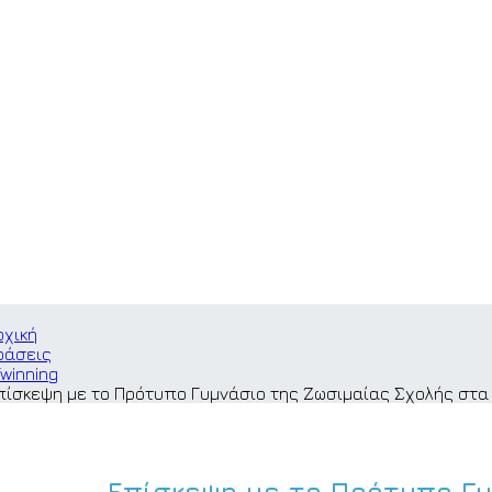
ρχική
ράσεις
Twinning
πίσκεψη με το Πρότυπο Γυμνάσιο της Ζωσιμαίας Σχολής στα
Επίσκεψη με το Πρότυπο Γ