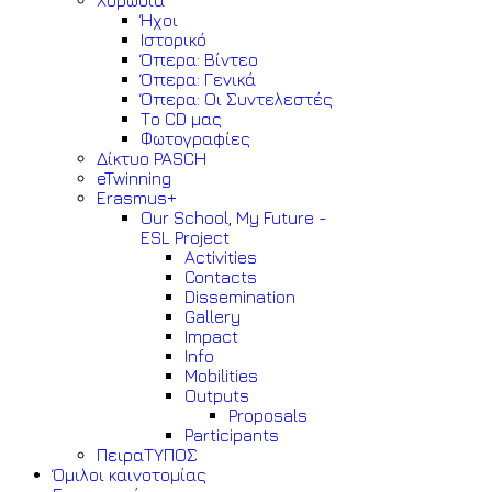
Χορωδία
Ήχοι
Ιστορικό
Όπερα: Βίντεο
Όπερα: Γενικά
Όπερα: Οι Συντελεστές
Το CD μας
Φωτογραφίες
Δίκτυο PASCH
eTwinning
Erasmus+
Our School, My Future -
ESL Project
Activities
Contacts
Dissemination
Gallery
Impact
Info
Mobilities
Outputs
Proposals
Participants
ΠειραΤΥΠΟΣ
Όμιλοι καινοτομίας