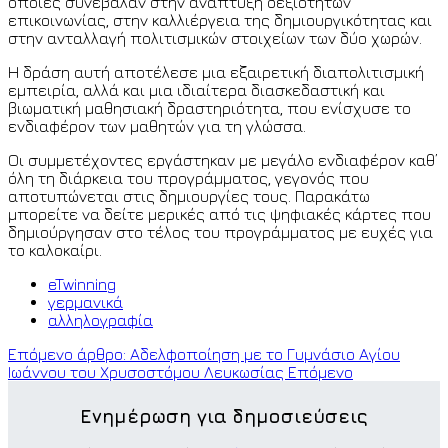
οποίες συνέβαλαν στην ανάπτυξη δεξιοτήτων
επικοινωνίας, στην καλλιέργεια της δημιουργικότητας και
στην ανταλλαγή πολιτισμικών στοιχείων των δύο χωρών.
Η δράση αυτή αποτέλεσε μια εξαιρετική διαπολιτισμική
εμπειρία, αλλά και μια ιδιαίτερα διασκεδαστική και
βιωματική μαθησιακή δραστηριότητα, που ενίσχυσε το
ενδιαφέρον των μαθητών για τη γλώσσα.
Οι συμμετέχοντες εργάστηκαν με μεγάλο ενδιαφέρον καθ’
όλη τη διάρκεια του προγράμματος, γεγονός που
αποτυπώνεται στις δημιουργίες τους. Παρακάτω
μπορείτε να δείτε μερικές από τις ψηφιακές κάρτες που
δημιούργησαν στο τέλος του προγράμματος με ευχές για
το καλοκαίρι.
eTwinning
γερμανικά
αλληλογραφία
Επόμενο άρθρο: Αδελφοποίηση με το Γυμνάσιο Αγίου
Ιωάννου του Χρυσοστόμου Λευκωσίας
Επόμενο
Ενημέρωση για δημοσιεύσεις