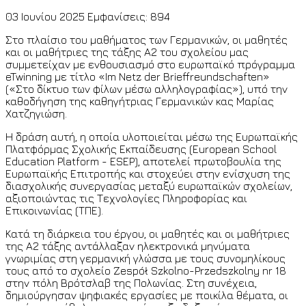
03 Ιουνίου 2025
Εμφανίσεις: 894
Στο πλαίσιο του μαθήματος των Γερμανικών, οι μαθητές
και οι μαθήτριες της τάξης Α2 του σχολείου μας
συμμετείχαν με ενθουσιασμό στο ευρωπαϊκό πρόγραμμα
eTwinning με τίτλο «Im Netz der Brieffreundschaften»
(«Στο δίκτυο των φίλων μέσω αλληλογραφίας»), υπό την
καθοδήγηση της καθηγήτριας Γερμανικών κας Μαρίας
Χατζηγιώση.
Η δράση αυτή, η οποία υλοποιείται μέσω της Ευρωπαϊκής
Πλατφόρμας Σχολικής Εκπαίδευσης (European School
Education Platform - ESEP), αποτελεί πρωτοβουλία της
Ευρωπαϊκής Επιτροπής και στοχεύει στην ενίσχυση της
διασχολικής συνεργασίας μεταξύ ευρωπαϊκών σχολείων,
αξιοποιώντας τις Τεχνολογίες Πληροφορίας και
Επικοινωνίας (ΤΠΕ).
Κατά τη διάρκεια του έργου, οι μαθητές και οι μαθήτριες
της Α2 τάξης αντάλλαξαν ηλεκτρονικά μηνύματα
γνωριμίας στη γερμανική γλώσσα με τους συνομηλίκους
τους από το σχολείο Zespół Szkolno-Przedszkolny nr 18
στην πόλη Βρότσλαβ της Πολωνίας. Στη συνέχεια,
δημιούργησαν ψηφιακές εργασίες με ποικίλα θέματα, οι