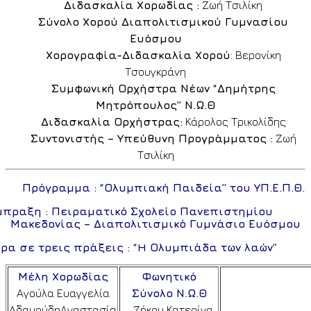
Διδασκαλία Χορωδίας :
Ζωή Τσιλίκη
Σύνολο Χορού Διαπολιτισμικού Γυμνασίου
Ευόσμου
Χορογραφία-Διδασκαλία Χορού
: Βερονίκη
Τσουγκράνη
Συμφωνική Ορχήστρα Νέων “Δημήτρης
Μητρόπουλος” Ν.Ω.Θ
Διδασκαλία Ορχήστρας:
Κάρολος Τρικολίδης
Συντονιστής – Υπεύθυνη Προγράμματος :
Ζωή
Τσιλίκη
Πρόγραμμα : “Ολυμπιακή Παιδεία” του ΥΠ.Ε.Π.Θ.
πραξη : Πειραματικό Σχολείο Πανεπιστημίου
Μακεδονίας – Διαπολιτισμικό Γυμνάσιο Ευόσμου
ρα σε τρεις πράξεις : “
H
Ολυμπιάδα των λαών”
Μέλη Χορωδίας
Φωνητικό
Αγούλα Ευαγγελία
Σύνολο Ν.Ω.Θ
ΑδαμούδηΑναστασία
Ζήκου Κατερίνα