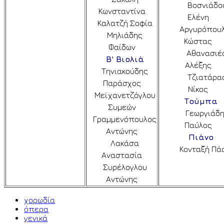
Βοσνιάδο
Κωνσταντίνα
Ελένη
Καλατζή Σοφία
Αργυρόπου
Μηλιάδης
Κώστας
Φαίδων
Αθανασιέ
Β' Βιολιά
Αλέξης
Τηνιακούδης
Τζιατάρα
Παράσχος
Νίκος
Μεϊχανετζόγλου
Τούμπα
Συμεών
Γεωργιάδ
Γραμμενόπουλος
Παύλος
Αντώνης
Πιάνο
Λακάσα
Κονταξή Πά
Αναστασία
Συρέλογλου
Αντώνης
χορωδία
όπερα
γενικά