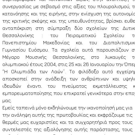
συνεργασίας με σεβασμό στις αξίες του πλουραλισμού, τ
κατανόησης και της ειρήνης, στην ενίσχυση της αυτονομία
της κριτικής σκέψης και της υπευθυνότητας, βρίσκει ευθε
ανταπόκριση στη σύμπραξη δύο σχολείων της Δυτικ
Θεσσαλονίκης : του Πειραματικού Σχολείου τ
Πανεπιστημίου Μακεδονίας και του Διαπολιτισμικ
Γυμνασίου Ευόσμου. Τα σχολεία αυτά παρουσιάζουν σ
Μέγαρο Μουσικής Θεσσαλονίκης, στο λυκαυγές τ
ολυμπιακού έτους 2004, στις 25 και 26 Ιανουαρίου την Όπ
“Η Ολυμπιάδα των Λαών”. Το φιλόδοξο αυτό εγχείρη
αποσκοπεί στην ανάδειξη των ανθρώπινων και υψηλ
ιδεωδών έναντι του πνεύματος εκμετάλλευσης κ
εμπορευματοποίησης που επικρατεί γενικότερα στην επο
μας.
Εμείς ταπεινά μόνο εκδηλώνουμε την ικανοποίησή μας για
την ανάληψη αυτής της πρωτοβουλίας και εκφράζουμε τις
θερμές μας ευχαριστίες και τα συγχαρητήριά προς τους
συντελεστές της αξιολόγησης αυτής παράστασης, τους