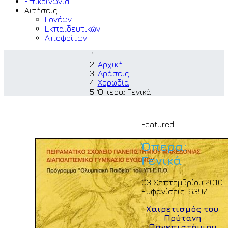
Επικοινωνία
Αιτήσεις
Γονέων
Εκπαιδευτικών
Αποφοίτων
Αρχική
Δράσεις
Χορωδία
Όπερα: Γενικά
Featured
Όπερα:
Γενικά
03 Σεπτεμβρίου 2010
Εμφανίσεις: 6397
Χ
αιρετισμός του
Πρύτανη
Πανεπιστήμιου