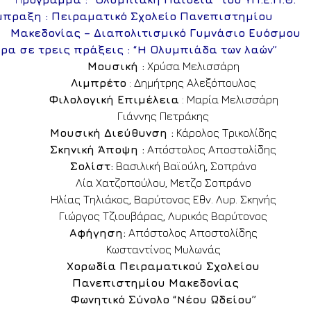
πραξη : Πειραματικό Σχολείο Πανεπιστημίου
Μακεδονίας – Διαπολιτισμικό Γυμνάσιο Ευόσμου
ρα σε τρεις πράξεις : “
H
Ολυμπιάδα των λαών”
Μουσική :
Χρύσα Μελισσάρη
Λιμπρέτο
: Δημήτρης Αλεξόπουλος
Φιλολογική Επιμέλεια
: Μαρία Μελισσάρη
Γιάννης Πετράκης
Μουσική Διεύθυνση :
Κάρολος Τρικολίδης
Σκηνική Άποψη :
Απόστολος Αποστολίδης
Σολίστ:
Βασιλική Βαϊούλη, Σοπράνο
Λία Χατζοπούλου, Μετζο Σοπράνο
Ηλίας Τηλιάκος, Βαρύτονος Εθν. Λυρ. Σκηνής
Γιώργος Τζιουβάρας, Λυρικός Βαρύτονος
Αφήγηση:
Απόστολος Αποστολίδης
Κωσταντίνος Μυλωνάς
Χορωδία Πειραματικού Σχολείου
Πανεπιστημίου Μακεδονίας
Φωνητικό Σύνολο “
N
έου Ωδείου”