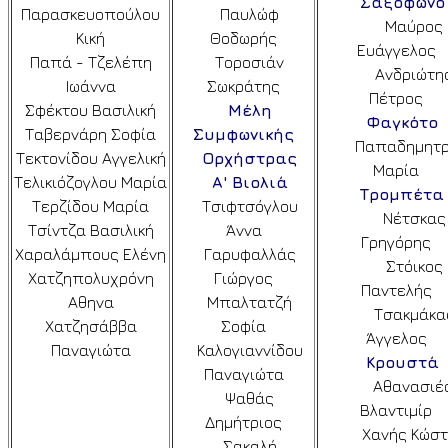
Σαξόφωνο
Παρασκευοπούλου
Παυλώφ
Μαύρος
Κική
Θοδωρής
Ευάγγελος
Παπά - Τζελέπη
Τοροσιάν
Ανδριώτη
Ιωάννα
Σωκράτης
Πέτρος
Σφέκτου Βασιλική
Μέλη
Φαγκότο
Ταβερνάρη Σοφία
Συμφωνικής
Παπαδημητρ
Τεκτονίδου Αγγελική
Ορχήστρας
Μαρία
Τελικιόζογλου Μαρία
Α' Βιολιά
Τρομπέτα
Τερζίδου Μαρία
Τσιφτσόγλου
Νέτσκας
Τσίντζα Βασιλική
Άννα
Γρηγόρης
Χαραλάμπους Ελένη
Γαρυφαλλάς
Στόικος
Χατζηπολυχρόνη
Γιώργος
Παντελής
Αθηνα
Μπαλτατζή
Τσακμάκα
Χατζησάββα
Σοφία
Άγγελος
Παναγιώτα
Καλογιαννίδου
Κρουστά
Παναγιώτα
Αθανασιέ
Ψαθάς
Βλαντιμίρ
Δημήτριος
Χανής Κώσ
Σακαλή