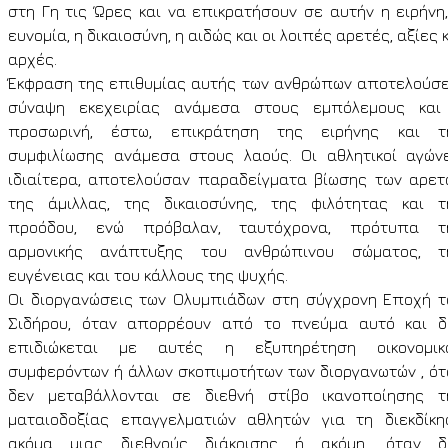
στη Γη τις Ώρες και να επικρατήσουν σε αυτήν η ειρήνη,
ευνομία, η δικαιοσύνη, η αιδώς και οι λοιπές αρετές, αξίες 
αρχές.
Έκφραση της επιθυμίας αυτής των ανθρώπων αποτελούσε
σύναψη εκεχειρίας ανάμεσα στους εμπόλεμους και
προσωρινή, έστω, επικράτηση της ειρήνης και τ
συμφιλίωσης ανάμεσα στους λαούς. Οι αθλητικοί αγώνε
ιδιαίτερα, αποτελούσαν παραδείγματα βίωσης των αρετ
της άμιλλας, της δικαιοσύνης, της φιλότητας και τ
προόδου, ενώ πρόβαλαν, ταυτόχρονα, πρότυπα τ
αρμονικής ανάπτυξης του ανθρώπινου σώματος, τ
ευγένειας και του κάλλους της ψυχής.
Οι διοργανώσεις των Ολυμπιάδων στη σύγχρονη Εποχή τ
Σιδήρου, όταν απορρέουν από το πνεύμα αυτό και δ
επιδιώκεται με αυτές η εξυπηρέτηση οικονομικ
συμφερόντων ή άλλων σκοπιμοτήτων των διοργανωτών , ότ
δεν μεταβάλλονται σε διεθνή στίβο ικανοποίησης τ
ματαιοδοξίας επαγγελματιών αθλητών για τη διεκδίκη
ακόμα μιας διεθνούς διάκρισης ή ακόμη, όταν δ