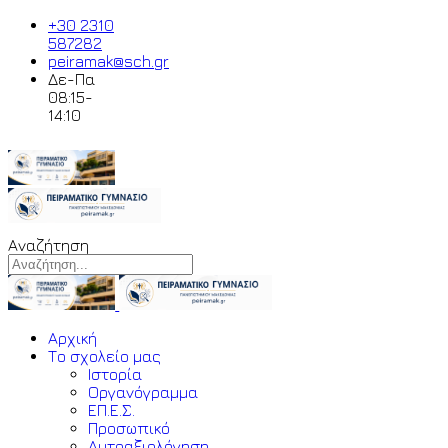
+30 2310
587282
peiramak@sch.gr
Δε-Πα
08:15-
14:10
Αναζήτηση
Αρχική
Το σχολείο μας
Ιστορία
Οργανόγραμμα
ΕΠ.Ε.Σ.
Προσωπικό
Αυτοαξιολόγηση