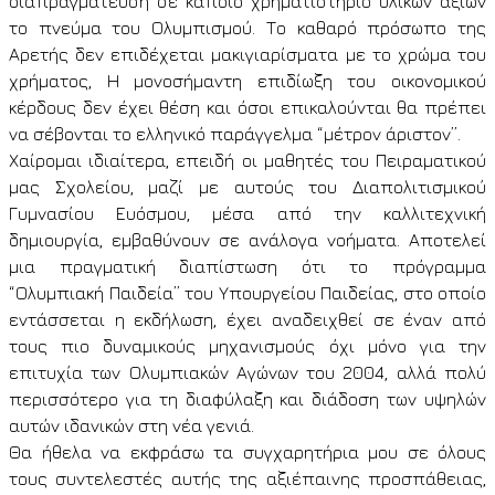
διαπραγμάτευση σε κάποιο χρηματιστήριο υλικών αξιών
το πνεύμα του Ολυμπισμού. Το καθαρό πρόσωπο της
Αρετής δεν επιδέχεται μακιγιαρίσματα με το χρώμα του
χρήματος, Η μονοσήμαντη επιδίωξη του οικονομικού
κέρδους δεν έχει θέση και όσοι επικαλούνται θα πρέπει
να σέβονται το ελληνικό παράγγελμα “μέτρον άριστον”.
Χαίρομαι ιδιαίτερα, επειδή οι μαθητές του Πειραματικού
μας Σχολείου, μαζί με αυτούς του Διαπολιτισμικού
Γυμνασίου Ευόσμου, μέσα από την καλλιτεχνική
δημιουργία, εμβαθύνουν σε ανάλογα νοήματα. Αποτελεί
μια πραγματική διαπίστωση ότι το πρόγραμμα
“Ολυμπιακή Παιδεία” του Υπουργείου Παιδείας, στο οποίο
εντάσσεται η εκδήλωση, έχει αναδειχθεί σε έναν από
τους πιο δυναμικούς μηχανισμούς όχι μόνο για την
επιτυχία των Ολυμπιακών Αγώνων του 2004, αλλά πολύ
περισσότερο για τη διαφύλαξη και διάδοση των υψηλών
αυτών ιδανικών στη νέα γενιά.
Θα ήθελα να εκφράσω τα συγχαρητήρια μου σε όλους
τους συντελεστές αυτής της αξιέπαινης προσπάθειας,