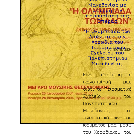
Μακεδονίας με
αφορμή την
παρουσίαση της
Όπερας
“Η Ολυμπιάδα των
Λαών” από την
Χορωδία του
Πειραματικού
Σχολείου του
Πανεπιστημίου
Μακεδονίας.
Είναι ιδιαίτερη η
ικανοποίησή μας
διότι το Πειραματικό
Σχολείο του
Πανεπιστημίου
Μακεδονίας, το
πνευματικό τέκνο του
Ιδρύματος μας, μέσω
του Χορωδιακού του