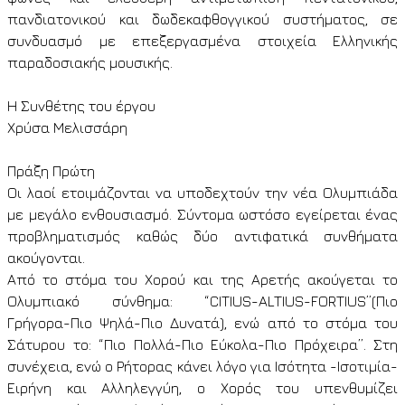
πανδιατονικού και δωδεκαφθογγικού συστήματος, σε
συνδυασμό με επεξεργασμένα στοιχεία Ελληνικής
παραδοσιακής μουσικής.
Η Συνθέτης του έργου
Χρύσα Μελισσάρη
Πράξη Πρώτη
Οι λαοί ετοιμάζονται να υποδεχτούν την νέα Ολυμπιάδα
με μεγάλο ενθουσιασμό. Σύντομα ωστόσο εγείρεται ένας
προβληματισμός καθώς δύο αντιφατικά συνθήματα
ακούγονται.
Από το στόμα του Χορού και της Αρετής ακούγεται το
Ολυμπιακό σύνθημα: “
CITIUS
-
ALTIUS
-
FORTIUS
”(Πιο
Γρήγορα-Πιο Ψηλά-Πιο Δυνατά), ενώ από το στόμα του
Σάτυρου το: “Πιο Πολλά-Πιο Εύκολα-Πιο Πρόχειρα”. Στη
συνέχεια, ενώ ο Ρήτορας κάνει λόγο για Ισότητα -Ισοτιμία-
Ειρήνη και Αλληλεγγύη, ο Χορός του υπενθυμίζει