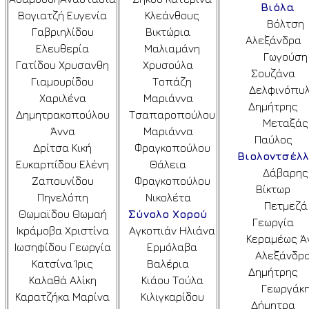
Βιόλα
Βογιατζή Ευγενία
Κλεάνθους
Βόλτση
Γαβριηλίδου
Βικτώρια
Αλεξάνδρα
Ελευθερία
Μαλιαμάνη
Γωγούση
Γατίδου Χρυσανθη
Χρυσούλα
Σουζάνα
Γιαμουρίδου
Τοπάζη
Δελφινόπυ
Χαριλένα
Μαριάννα
Δημήτρης
Δημητρακοπούλου
Τσαπαροπούλου
Μεταξάς
Άννα
Μαριάννα
Παύλος
Δρίτσα Κική
Φραγκοπούλου
Βιολοντσέλ
Ευκαρπίδου Ελένη
Θάλεια
Δάβαρης
Ζαπουνίδου
Φραγκοπούλου
Βίκτωρ
Πηνελόπη
Νικολέτα
Πετμεζά
Θωμαϊδου Θωμαή
Σύνολο Χορού
Γεωργία
Ικράμοβα Χριστίνα
Αγκοπιάν Ηλιάνα
Κεραμέως Ά
Ιωσηφίδου Γεωργία
Ερμόλαβα
Αλεξάνδρ
Κατσίνα Ίρις
Βαλέρια
Δημήτρης
Καλαθά Αλίκη
Κιάου Τούλα
Γεωργάκ
Καρατζήκα Μαρίνα
Κιλιγκαρίδου
Δήμητρα