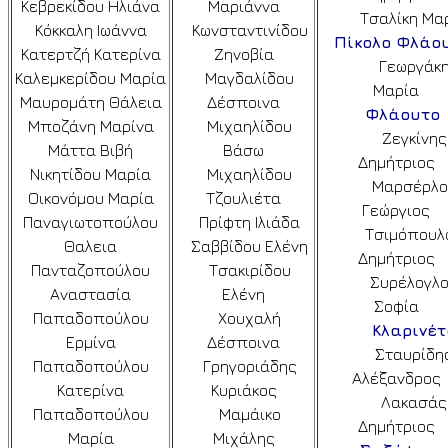
Κεβρεκίδου Ηλιάνα
Μαριάννα
Τσαλίκη Μα
Κόκκαλη Ιωάννα
Κωνσταντινίδου
Πίκολο Φλάο
Κατερτζή Κατερίνα
Ζηνοβία
Γεωργάκ
Καλεμκερίδου Μαρία
Μαγδαλίδου
Μαρία
Μαυρομάτη Θάλεια
Δέσποινα
Φλάουτο
Μποζάνη Μαρίνα
Μιχαηλίδου
Ζεγκίνης
Μάττα Βιβή
Βάσω
Δημήτριος
Νικητίδου Μαρία
Μιχαηλίδου
Μαρσέρλο
Οικονόμου Μαρία
Τζουλιέτα
Γεώργιος
Παναγιωτοπούλου
Πρίφτη Ιλιάδα
Τσιμόπουλ
Θαλεια
Σαββίδου Ελένη
Δημήτριος
Πανταζοπούλου
Τσακιρίδου
Συρέλογλ
Αναστασία
Ελένη
Σοφία
Παπαδοπούλου
Χουχαλή
Κλαρινέτ
Ερμίνα
Δέσποινα
Σταυρίδη
Παπαδοπούλου
Γρηγοριάδης
Αλέξανδρος
Κατερίνα
Κυριάκος
Λακασάς
Παπαδοπούλου
Μαμάικο
Δημήτριος
Μαρία
Μιχάλης