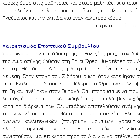
κυρίως όμως στις μαθήτριες και στους μαθητές, οι οποίοι
αποτελούν τους καλύτερους πρεσβευτές του Ολυμπιακού
Πνεύματος και την ελπίδα για έναν καλύτερο κόσμο.
Γεώργιος Τσιότρας
Χαιρετισμός Εποπτικού Συμβουλίου
Σ
ύμφωνα με την παράδοση της μυθολογίας μας, στον Αιώ
της Δικαιοσύνης ζούσαν στη Γη οι Ώρες, θυγατέρες του Δ
και της Θέμιδος, η Αιδώς, η Αστραία, η Ειρήνη, η Ευνομία
Νέμεση. Στην εποχή του Σιδήρου, όμως, όταν κατέβηκαν σ
Γη το Έγκλημα, το Μίσος και ο Πόλεμος, οι Ώρες εγκατέλει
τη Γη και ανέβηκαν στον Ουρανό. Θα μπορούσαμε να πούμ
λοιπόν, ότι οι εορταστικές εκδηλώσεις που ελάμβαναν χώ
κατά τη διάρκεια των Ολυμπιάδων αποτελούσαν ανάμνη
του γεγονότος αυτού. Μέσα από μια ποικιλία αθλητικ
αγώνων καλλιτεχνικών (ποιητικών, μουσικών, χορευτικ
κ.λ.π.) διοργανώσεων και θρησκευτικών εκδηλώσε
συνιστούσαν μια επίκληση προς το Δία για να στέλνει πά