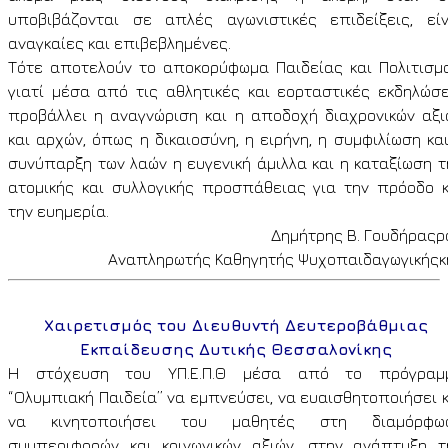
υποβιβάζονται σε απλές αγωνιστικές επιδείξεις, είν
αναγκαίες και επιβεβλημένες.
Τότε αποτελούν το αποκορύφωμα Παιδείας και Πολιτισμο
γιατί μέσα από τις αθλητικές και εορταστικές εκδηλώσε
προβάλλει η αναγνώριση και η αποδοχή διαχρονικών αξι
και αρχών, όπως η δικαιοσύνη, η ειρήνη, η συμφιλίωση κα
συνύπαρξη των λαών η ευγενική άμιλλα και η καταξίωση τ
ατομικής και συλλογικής προσπάθειας για την πρόοδο κ
την ευημερία.
Δημήτρης Β. Γουδήραςρ
Αναπληρωτής Καθηγητής Ψυχοπαιδαγωγικήςκ
Χαιρετισμός του Διευθυντή Δευτεροβάθμιας
Εκπαίδευσης Δυτικής Θεσσαλονίκης
Η στόχευση του ΥΠ.Ε.Π.Θ μέσα από το πρόγραμ
“Ολυμπιακή Παιδεία” να εμπνεύσει, να ευαισθητοποιήσει κ
να κινητοποιήσει του μαθητές στη διαμόρφω
συμπεριφορών και κοινωνικών αξιών, στην ανάπτυξη τ