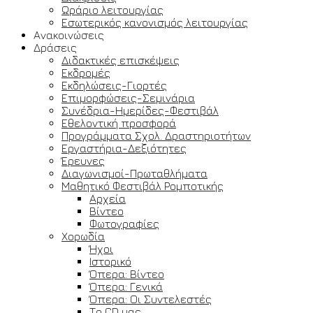
Ωράριο λειτουργίας
Εσωτερικός κανονισμός λειτουργίας
Ανακοινώσεις
Δράσεις
Διδακτικές επισκέψεις
Εκδρομές
Εκδηλώσεις-Γιορτές
Επιμορφώσεις-Σεμινάρια
Συνέδρια-Ημερίδες-Φεστιβάλ
Εθελοντική προσφορά
Προγράμματα Σχολ. Δραστηριοτήτων
Εργαστήρια-Δεξιότητες
Έρευνες
Διαγωνισμοί-Πρωταθλήματα
Μαθητικό Φεστιβάλ Ρομποτικής
Αρχεία
Βίντεο
Φωτογραφίες
Χορωδία
Ήχοι
Ιστορικό
Όπερα: Βίντεο
Όπερα: Γενικά
Όπερα: Οι Συντελεστές
Το CD μας