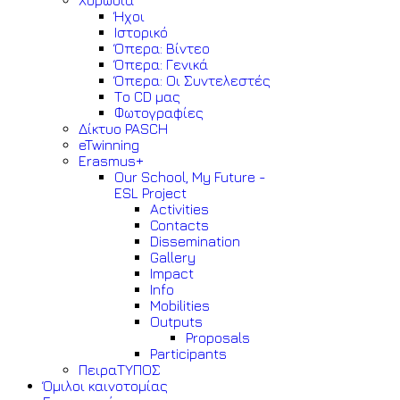
Χορωδία
Ήχοι
Ιστορικό
Όπερα: Βίντεο
Όπερα: Γενικά
Όπερα: Οι Συντελεστές
Το CD μας
Φωτογραφίες
Δίκτυο PASCH
eTwinning
Erasmus+
Our School, My Future -
ESL Project
Activities
Contacts
Dissemination
Gallery
Impact
Info
Mobilities
Outputs
Proposals
Participants
ΠειραΤΥΠΟΣ
Όμιλοι καινοτομίας