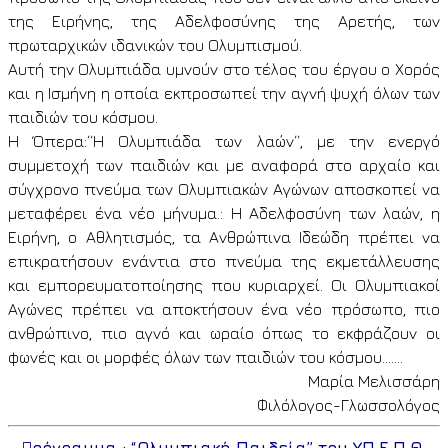
της Ειρήνης, της Αδελφοσύνης της Αρετής, των
πρωταρχικών ιδανικών του Ολυμπισμού.
Αυτή την Ολυμπιάδα υμνούν στο τέλος του έργου ο Χορός
και η Ισμήνη η οποία εκπροσωπεί την αγνή ψυχή όλων των
παιδιών του κόσμου.
Η Όπερα:΄΄Η Ολυμπιάδα των λαών΄΄, με την ενεργό
συμμετοχή των παιδιών και με αναφορά στο αρχαίο και
σύγχρονο πνεύμα των Ολυμπιακών Αγώνων αποσκοπεί να
μεταφέρει ένα νέο μήνυμα.: Η Αδελφοσύνη των λαών, η
Ειρήνη, ο Αθλητισμός, τα Ανθρώπινα Ιδεώδη πρέπει να
επικρατήσουν ενάντια στο πνεύμα της εκμετάλλευσης
και εμπορευματοποίησης που κυριαρχεί. Οι Ολυμπιακοί
Αγώνες πρέπει να αποκτήσουν ένα νέο πρόσωπο, πιο
ανθρώπινο, πιο αγνό και ωραίο όπως το εκφράζουν οι
φωνές και οι μορφές όλων των παιδιών του κόσμου…….
Μαρία Μελισσάρη
Φιλόλογος-Γλωσσολόγος
Π
ρόγραμμα : “Ολυμπιακή Παιδεία” του ΥΠ.Ε.Π.Θ.