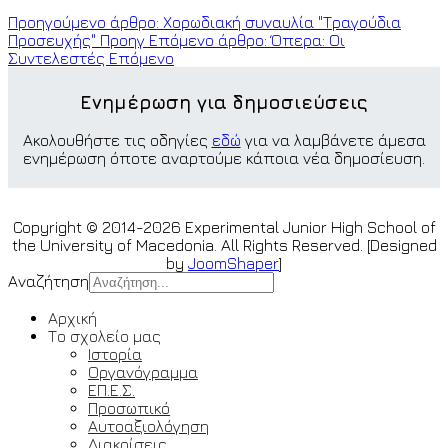
Προηγούμενο άρθρο: Χορωδιακή συναυλία "Τραγούδια
Προσευχής"
Προηγ
Επόμενο άρθρο: Όπερα: Οι
Συντελεστές
Επόμενο
Ενημέρωση για δημοσιεύσεις
Ακολουθήστε τις οδηγίες
εδώ
για να λαμβάνετε άμεσα
ενημέρωση όποτε αναρτούμε κάποια νέα δημοσίευση.
Copyright © 2014-2026 Experimental Junior High School of
the University of Macedonia. All Rights Reserved. [Designed
by
JoomShaper
]
Αναζήτηση
Αρχική
Το σχολείο μας
Ιστορία
Οργανόγραμμα
ΕΠ.Ε.Σ.
Προσωπικό
Αυτοαξιολόγηση
Διακρίσεις