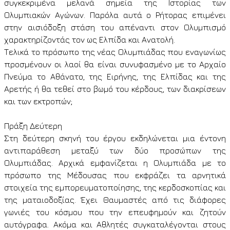
συγκεκριμένα μελανά σημεία της Ιστορίας των
Ολυμπιακών Αγώνων. Παρόλα αυτά ο Ρήτορας επιμένει
στην αισιόδοξη στάση του απέναντι στον Ολυμπισμό
χαρακτηρίζοντάς τον ως Ελπίδα και Ανατολή.
Τελικά το πρόσωπο της νέας Ολυμπιάδας που εναγωνίως
προσμένουν οι λαοί θα είναι συνυφασμένο με το Αρχαίο
Πνεύμα το Αθάνατο, της Ειρήνης, της Ελπίδας και της
Αρετής ή θα τεθεί στο βωμό του κέρδους, των διακρίσεων
και των εκτροπών;
Πράξη Δεύτερη
Στη δεύτερη σκηνή του έργου εκδηλώνεται μια έντονη
αντιπαράθεση μεταξύ των δύο προσώπων της
Ολυμπιάδας. Αρχικά εμφανίζεται η Ολυμπιάδα με το
πρόσωπο της Μέδουσας που εκφράζει τα αρνητικά
στοιχεία της εμπορευματοποίησης, της κερδοσκοπίας και
της ματαιοδοξίας. Έχει Θαυμαστές από τις διάφορες
γωνιές του κόσμου που την επευφημούν και ζητούν
αυτόγραφα. Ακόμα και Αθλητές συγκαταλέγονται στους