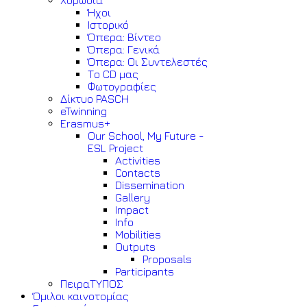
Χορωδία
Ήχοι
Ιστορικό
Όπερα: Βίντεο
Όπερα: Γενικά
Όπερα: Οι Συντελεστές
Το CD μας
Φωτογραφίες
Δίκτυο PASCH
eTwinning
Erasmus+
Our School, My Future -
ESL Project
Activities
Contacts
Dissemination
Gallery
Impact
Info
Mobilities
Outputs
Proposals
Participants
ΠειραΤΥΠΟΣ
Όμιλοι καινοτομίας