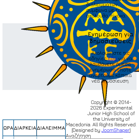
διαλειμμάτων
σύμφωνα με τον
ακόλουθο πίνακα.
Ενημέρωση για
δημοσιεύσεις
Ακολουθήστε τις
οδηγίες
εδώ
για να
λαμβάνετε άμεσα
ενημέρωση όποτε
αναρτούμε κάποια
νέα δημοσίευση.
Copyright © 2014-
2026 Experimental
Junior High School of
the University of
Macedonia. All Rights Reserved.
ΩΡΑ
ΔΙΑΡΚΕΙΑ
ΔΙΑΛΕΙΜΜΑ
[Designed by
JoomShaper
]
Αναζήτηση