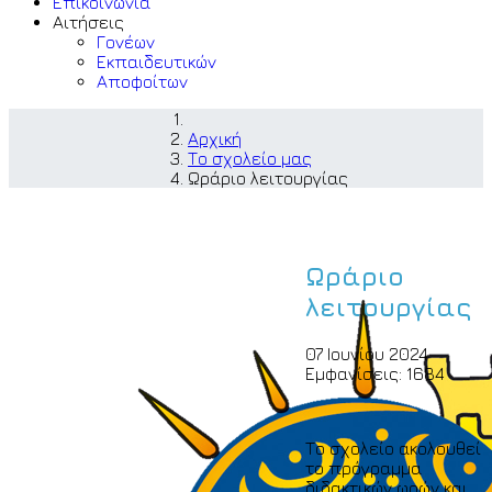
Επικοινωνία
Αιτήσεις
Γονέων
Εκπαιδευτικών
Αποφοίτων
Αρχική
Το σχολείο μας
Ωράριο λειτουργίας
Ωράριο
λειτουργίας
07 Ιουνίου 2024
Εμφανίσεις: 1684
Το σχολείο ακολουθεί
το πρόγραμμα
διδακτικών ωρών και