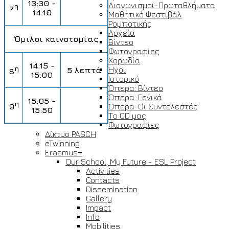
13:
30
-
Διαγωνισμοί-Πρωταθλήματα
η
7
14:
10
Μαθητικό Φεστιβάλ
Ρομποτικής
Αρχεία
Όμιλοι καινοτομίας
Βίντεο
Φωτογραφίες
Χορωδία
1
4
:
15
-
η
Ήχοι
5 λεπτά
8
1
5
:
00
Ιστορικό
Όπερα: Βίντεο
Όπερα: Γενικά
15
:
05
-
η
9
Όπερα: Οι Συντελεστές
1
5
:
50
Το CD μας
Φωτογραφίες
Δίκτυο PASCH
eTwinning
Erasmus+
Our School, My Future - ESL Project
Activities
Contacts
Dissemination
Gallery
Impact
Info
Mobilities