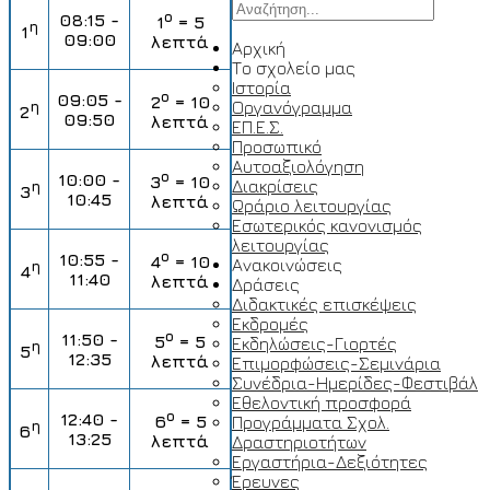
ο
08
:15 -
1
=
5
η
1
0
9:00
λεπτά
Αρχική
Το σχολείο μας
Ιστορία
ο
0
9:05 -
2
= 10
η
Οργανόγραμμα
2
0
9:50
λεπτά
ΕΠ.Ε.Σ.
Προσωπικό
Αυτοαξιολόγηση
ο
10:00 -
3
= 10
Διακρίσεις
η
3
10:45
λεπτά
Ωράριο λειτουργίας
Εσωτερικός κανονισμός
λειτουργίας
ο
10:55 -
4
= 10
Ανακοινώσεις
η
4
11:40
λεπτά
Δράσεις
Διδακτικές επισκέψεις
Εκδρομές
ο
11:
50
-
5
= 5
Εκδηλώσεις-Γιορτές
η
5
12:3
5
λεπτά
Επιμορφώσεις-Σεμινάρια
Συνέδρια-Ημερίδες-Φεστιβάλ
Εθελοντική προσφορά
ο
12:
40
-
6
= 5
Προγράμματα Σχολ.
η
6
13:
2
5
λεπτά
Δραστηριοτήτων
Εργαστήρια-Δεξιότητες
Έρευνες