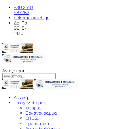
+30 2310
587282
peiramak@sch.gr
Δε-Πα
08:15-
14:10
Αναζήτηση
Αρχική
Το σχολείο μας
Ιστορία
Οργανόγραμμα
ΕΠ.Ε.Σ.
Προσωπικό
Αυτοαξιολόγηση