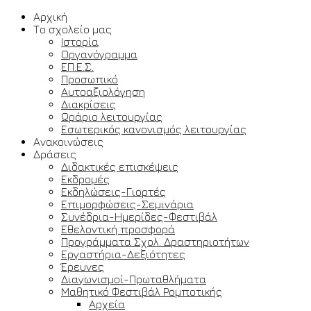
Αρχική
Το σχολείο μας
Ιστορία
Οργανόγραμμα
ΕΠ.Ε.Σ.
Προσωπικό
Αυτοαξιολόγηση
Διακρίσεις
Ωράριο λειτουργίας
Εσωτερικός κανονισμός λειτουργίας
Ανακοινώσεις
Δράσεις
Διδακτικές επισκέψεις
Εκδρομές
Εκδηλώσεις-Γιορτές
Επιμορφώσεις-Σεμινάρια
Συνέδρια-Ημερίδες-Φεστιβάλ
Εθελοντική προσφορά
Προγράμματα Σχολ. Δραστηριοτήτων
Εργαστήρια-Δεξιότητες
Έρευνες
Διαγωνισμοί-Πρωταθλήματα
Μαθητικό Φεστιβάλ Ρομποτικής
Αρχεία