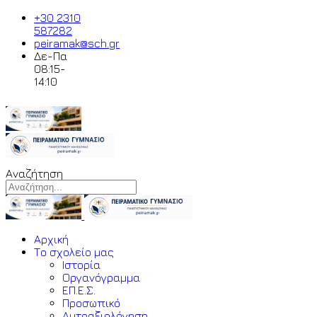
+30 2310
587282
peiramak@sch.gr
Δε-Πα
08:15-
14:10
Αναζήτηση
Αρχική
Το σχολείο μας
Ιστορία
Οργανόγραμμα
ΕΠ.Ε.Σ.
Προσωπικό
Αυτοαξιολόγηση