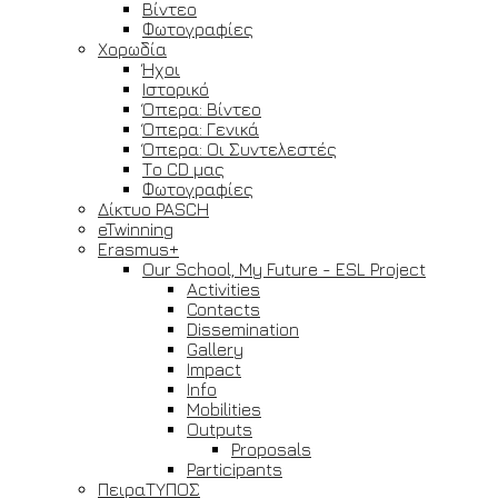
Βίντεο
Φωτογραφίες
Χορωδία
Ήχοι
Ιστορικό
Όπερα: Βίντεο
Όπερα: Γενικά
Όπερα: Οι Συντελεστές
Το CD μας
Φωτογραφίες
Δίκτυο PASCH
eTwinning
Erasmus+
Our School, My Future - ESL Project
Activities
Contacts
Dissemination
Gallery
Impact
Info
Mobilities
Outputs
Proposals
Participants
ΠειραΤΥΠΟΣ