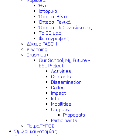
Χορωδία
Ήχοι
Ιστορικό
Όπερα: Βίντεο
Όπερα: Γενικά
Όπερα: Οι Συντελεστές
Το CD μας
Φωτογραφίες
Δίκτυο PASCH
eTwinning
Erasmus+
Our School, My Future -
ESL Project
Activities
Contacts
Dissemination
Gallery
Impact
Info
Mobilities
Outputs
Proposals
Participants
ΠειραΤΥΠΟΣ
Όμιλοι καινοτομίας