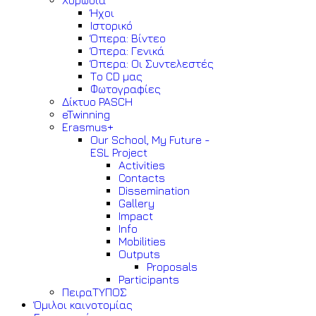
Χορωδία
Ήχοι
Ιστορικό
Όπερα: Βίντεο
Όπερα: Γενικά
Όπερα: Οι Συντελεστές
Το CD μας
Φωτογραφίες
Δίκτυο PASCH
eTwinning
Erasmus+
Our School, My Future -
ESL Project
Activities
Contacts
Dissemination
Gallery
Impact
Info
Mobilities
Outputs
Proposals
Participants
ΠειραΤΥΠΟΣ
Όμιλοι καινοτομίας