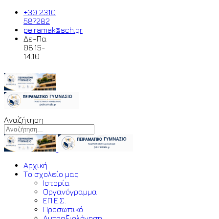
+30 2310
587282
peiramak@sch.gr
Δε-Πα
08:15-
14:10
Αναζήτηση
Αρχική
Το σχολείο μας
Ιστορία
Οργανόγραμμα
ΕΠ.Ε.Σ.
Προσωπικό
Αυτοαξιολόγηση