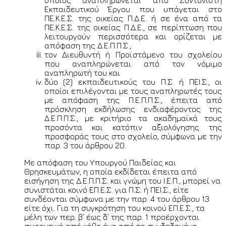
Εκπαιδευτικού Έργου που υπάγεται στο
ΠΕ.Κ.Ε.Σ. της οικείας Π.Δ.Ε. ή σε ένα από τα
ΠΕ.Κ.Ε.Σ. της οικείας Π.Δ.Ε., σε περίπτωση που
λειτουργούν περισσότερα και ορίζεται με
απόφαση της Δ.Ε.Π.Π.Σ.,
τον Διευθυντή ή Προϊστάμενο του σχολείου
που αναπληρώνεται από τον νόμιμο
αναπληρωτή του και
δύο (2) εκπαιδευτικούς του Π.Σ. ή ΠΕΙ.Σ., οι
οποίοι επιλέγονται με τους αναπληρωτές τους
με απόφαση της Π.Ε.Π.Π.Σ., έπειτα από
πρόσκληση εκδήλωσης ενδιαφέροντος της
Δ.Ε.Π.Π.Σ., με κριτήριο τα ακαδημαϊκά τους
προσόντα και κατόπιν αξιολόγησης της
προσφοράς τους στο σχολείο, σύμφωνα με την
παρ. 3 του άρθρου 20.
Με απόφαση του Υπουργού Παιδείας και
Θρησκευμάτων, η οποία εκδίδεται έπειτα από
εισήγηση της Δ.Ε.Π.Π.Σ. και γνώμη του Ι.Ε.Π., μπορεί να
συνιστάται κοινό ΕΠ.Ε.Σ. για Π.Σ. ή ΠΕΙ.Σ., είτε
συνδέονται σύμφωνα με την παρ. 4 του άρθρου 13
είτε όχι. Για τη συγκρότηση του κοινού ΕΠ.Ε.Σ., τα
μέλη των περ. β΄ έως δ΄ της παρ. 1 προέρχονται
σωρευτικά από κάθε ένα από τα συνδεδεμένα