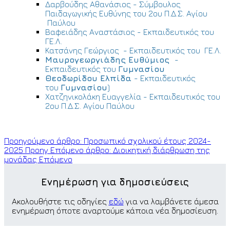
Δαρβούδης Αθανάσιος - Σύμβουλος
Παιδαγωγικής Ευθύνης του 2ου Π.Δ.Σ. Αγίου
Παύλου
Βαφειάδης Αναστάσιος - Εκπαιδευτικός του
ΓΕ.Λ.
Κατσάνης Γεώργιος - Εκπαιδευτικός του ΓΕ.Λ.
Μαυρογεωργιάδης Ευθύμιος
-
Εκπαιδευτικός του
Γυμνασίου
Θεοδωρίδου Ελπίδα
- Εκπαιδευτικός
του
Γυμνασίου
)
Χατζηνικολάκη Ευαγγελία - Εκπαιδευτικός του
2ου Π.Δ.Σ. Αγίου Παύλου
Προηγούμενο άρθρο: Προσωπικό σχολικού έτους 2024-
2025
Προηγ
Επόμενο άρθρο: Διοικητική διάρθρωση της
μονάδας
Επόμενο
Ενημέρωση για δημοσιεύσεις
Ακολουθήστε τις οδηγίες
εδώ
για να λαμβάνετε άμεσα
ενημέρωση όποτε αναρτούμε κάποια νέα δημοσίευση.