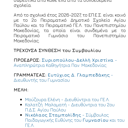
σχολεία.
Από το σχολικό έτος 2026-2027, το ΕΠ.Ε.Σ. είναι κοινό
με το 2ο Πειραματικό Δημοτικό Σχολείο Αγίου
Παύλου και το Πειραματικό ΓΕ.Λ. του Πανεπιστημίου
Μακεδονίας, τα οποία είναι συνδεμένα με το
Πειραματικό Γυμνάσιο του Πανεπιστημίου
Μακεδονίας.
ΤΡΕΧΟΥΣΑ ΣΥΝΘΕΣΗ του Συμβουλίου
ΠΡΟΕΔΡΟΣ:
Συριοπούλου-Δελλή Χριστίνα
-
Αναπληρώτρια Καθηγήτρια Παν. Μακεδονίας
ΓΡΑΜΜΑΤΕΑΣ:
Ευτύχιος Δ. Γλαμπεδάκης
-
Διευθυντής του Γυμνασίου
ΜΕΛΗ:
Μούζουρα Ελένη - Διευθύντρια του ΓΕ.Λ.
Καλατζή Μαλαματή - Διευθύντρια του 2ου
Π.Δ.Σ. Αγίου Παύλου
Νικόλαος Σταμπολίδης
- Σύμβουλος
Παιδαγωγικής Ευθύνης του
Γυμνασίου
και του
ΓΕ.Λ.