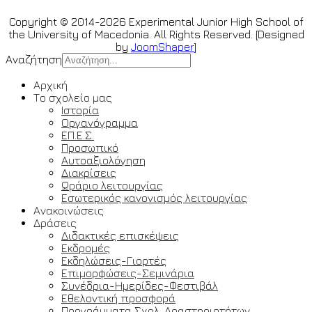
Copyright © 2014-2026 Experimental Junior High School of
the University of Macedonia. All Rights Reserved. [Designed
by
JoomShaper
]
Αναζήτηση
Αρχική
Το σχολείο μας
Ιστορία
Οργανόγραμμα
ΕΠ.Ε.Σ.
Προσωπικό
Αυτοαξιολόγηση
Διακρίσεις
Ωράριο λειτουργίας
Εσωτερικός κανονισμός λειτουργίας
Ανακοινώσεις
Δράσεις
Διδακτικές επισκέψεις
Εκδρομές
Εκδηλώσεις-Γιορτές
Επιμορφώσεις-Σεμινάρια
Συνέδρια-Ημερίδες-Φεστιβάλ
Εθελοντική προσφορά
Προγράμματα Σχολ. Δραστηριοτήτων