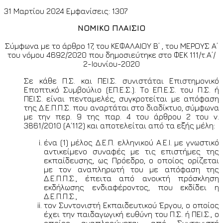
31 Μαρτίου 2024
Εμφανίσεις: 1307
ΝΟΜΙΚΟ ΠΛΑΙΣΙΟ
Σύμφωνα με το άρθρο 17, του ΚΕΦΑΛΑΙΟΥ Β’ , του ΜΕΡΟΥΣ Α’
του νόμου 4692/2020 που δημοσιεύτηκε στο ΦΕΚ 111/τ.Α’/
2-Ιουνίου-2020
Σε κάθε Π.Σ. και ΠΕΙ.Σ. συνιστάται Επιστημονικό
Εποπτικό Συμβούλιο (ΕΠ.Ε.Σ.). Το ΕΠ.Ε.Σ. του Π.Σ. ή
ΠΕΙ.Σ. είναι πενταμελές, συγκροτείται με απόφαση
της Δ.Ε.Π.Π.Σ. που αναρτάται στο διαδίκτυο, σύμφωνα
με την περ. 9 της παρ. 4 του άρθρου 2 του ν.
3861/2010 (Α΄112) και αποτελείται από τα εξής μέλη:
ένα (1) μέλος Δ.Ε.Π. ελληνικού Α.Ε.Ι. με γνωστικό
αντικείμενο συναφές με τις επιστήμες της
εκπαίδευσης, ως Πρόεδρο, ο οποίος ορίζεται
με τον αναπληρωτή του με απόφαση της
Δ.Ε.Π.Π.Σ., έπειτα από ανοικτή πρόσκληση
εκδήλωσης ενδιαφέροντος, που εκδίδει η
Δ.Ε.Π.Π.Σ.,
τον Συντονιστή Εκπαιδευτικού Έργου, ο οποίος
έχει την παιδαγωγική ευθύνη του Π.Σ. ή ΠΕΙ.Σ., ο
οποίος αναπληρώνεται από Συντονιστή