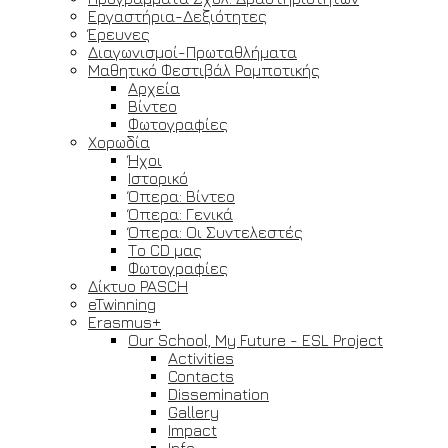
Εργαστήρια-Δεξιότητες
Έρευνες
Διαγωνισμοί-Πρωταθλήματα
Μαθητικό Φεστιβάλ Ρομποτικής
Αρχεία
Βίντεο
Φωτογραφίες
Χορωδία
Ήχοι
Ιστορικό
Όπερα: Βίντεο
Όπερα: Γενικά
Όπερα: Οι Συντελεστές
Το CD μας
Φωτογραφίες
Δίκτυο PASCH
eTwinning
Erasmus+
Our School, My Future - ESL Project
Activities
Contacts
Dissemination
Gallery
Impact