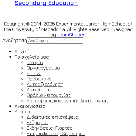
Secondary Education
Copyright © 2014-2026 Experimental Junior High School of
the University of Macedonia. All Rights Reserved. [Designed
by
JoomShaper
]
Αναζήτηση
Αρχική
Το σχολείο μας
Ιστορία
Οργανόγραμμα
ΕΠ.Ε.Σ.
Προσωπικό
Αυτοαξιολόγηση
Διακρίσεις
Ωράριο λειτουργίας
Εσωτερικός κανονισμός λειτουργίας
Ανακοινώσεις
Δράσεις
Διδακτικές επισκέψεις
Εκδρομές
Εκδηλώσεις-Γιορτές
Επιμορφώσεις-Σεμινάρια