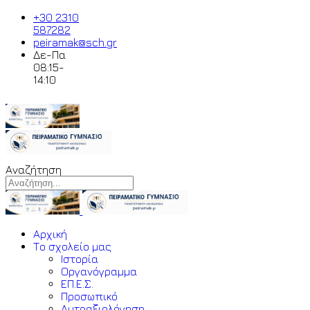
+30 2310
587282
peiramak@sch.gr
Δε-Πα
08:15-
14:10
Αναζήτηση
Αρχική
Το σχολείο μας
Ιστορία
Οργανόγραμμα
ΕΠ.Ε.Σ.
Προσωπικό
Αυτοαξιολόγηση