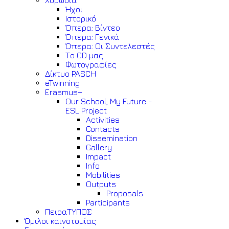
Χορωδία
Ήχοι
Ιστορικό
Όπερα: Βίντεο
Όπερα: Γενικά
Όπερα: Οι Συντελεστές
Το CD μας
Φωτογραφίες
Δίκτυο PASCH
eTwinning
Erasmus+
Our School, My Future -
ESL Project
Activities
Contacts
Dissemination
Gallery
Impact
Info
Mobilities
Outputs
Proposals
Participants
ΠειραΤΥΠΟΣ
Όμιλοι καινοτομίας