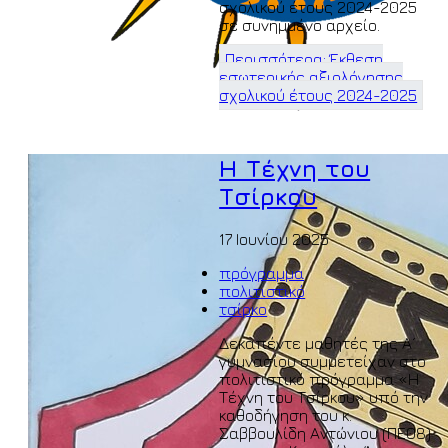
σχολικού έτους 2024-2025
σε συνημμένο αρχείο.
Περισσότερα: Έκθεση
εσωτερικής αξιολόγησης
σχολικού έτους 2024-2025
Η Τέχνη του
Τσίρκου
17 Ιουνίου 2025
πρόγραμμα
πολιτιστικό
τσίρκο
Δεκαπέντε μαθητές της Α´
γυμνασίου συμμετείχαν στο
πολιτιστικό πρόγραμμα «Η
Τέχνη του Τσίρκου» υπό την
καθοδήγηση του κ.
Σαββουλίδη Αντώνιου (ΠΕ08)