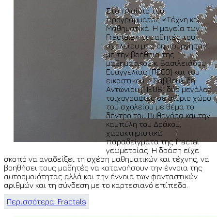
Στο πλαίσιο του
προγράμματος «Τέχνη και
Μαθηματικά: Η μαγεία των
Fractals» οι μαθητές του
σχολείου μας δημιούργησαν
με την βοήθεια της
μαθηματικού κ. Βασιλειάδου
Ευαγγελίας (ΠΕ03) και του
εικαστικού κ. Σαββουλίδη
Αντώνιου (ΠΕ08) δύο μεγάλες
τοιχογραφίες σε αίθριο χώρο
του σχολείου με θέμα το
δέντρο του Πυθαγόρα και την
καμπύλη του Δράκου,
χαρακτηριστικά
παραδείγματα της fractal
γεωμετρίας. Η δράση είχε
σκοπό να αναδείξει τη σχέση μαθηματικών και τέχνης, να
βοηθήσει τους μαθητές να κατανοήσουν την έννοια της
αυτοομοιότητας αλλά και την έννοια των φανταστικών
αριθμών και τη σύνδεση με το καρτεσιανό επίπεδο.
Περισσότερα: Fractals