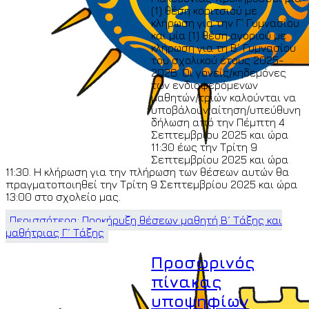
(1) θέση κοριτσιού με
κλήρωση για την Γ΄ Γυμνασίου
και μία (1) θέση αγοριού με
κλήρωση για τη Β´ Γυμνασίου
του σχολικού έτους 2025-
2026. Οι γονείς/κηδεμόνες
των ενδιαφερόμενων
μαθητών/τριών καλούνται να
υποβάλουν αίτηση/υπεύθυνη
δήλωση από την Πέμπτη 4
Σεπτεμβρίου 2025 και ώρα
11:30 έως την Τρίτη 9
Σεπτεμβρίου 2025 και ώρα
11:30. Η κλήρωση για την πλήρωση των θέσεων αυτών θα
πραγματοποιηθεί την Τρίτη 9 Σεπτεμβρίου 2025 και ώρα
13:00 στο σχολείο μας.
Περισσότερα: Προκήρυξη θέσεων μαθητή Β´ Τάξης και
μαθήτριας Γ´ Τάξης
Προσωρινός
πίνακας
υποψηφίων