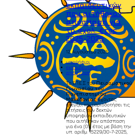
εκπαιδευτικών
που αιτήθηκαν
απόσπαση για
το σχολ. έτος
2025-2026
12 Αυγούστου 2025
υποψήφιοι
εκπαιδευτικοί
απόσπαση
Το ΕΠ.Ε.Σ του
Πειραματικού
Γυμνασίου του
Πανεπιστημίου
Μακεδονίας
έχοντας
ελέγξει και μοριοδοτήσει τις
αιτήσεις των δεκτών
υποψηφίων εκπαιδευτικών
που αιτήθηκαν απόσπαση
για ένα (01) έτος με βάση την
υπ. αριθμ. 15229/30-7-2025,