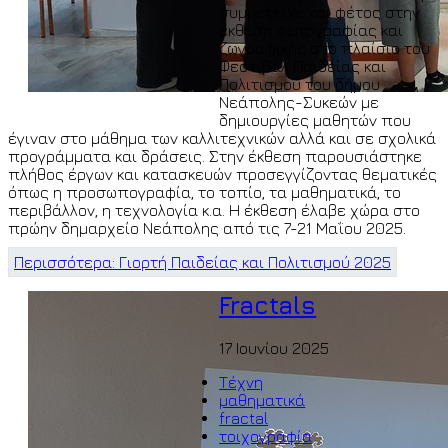
συμμετείχε και φέτος στην
έκθεση φωτογραφίας και
ζωγραφικής στο πλαίσιο του
Φεστιβάλ Παιδείας και
Πολιτισμού του δήμου
Νεάπολης-Συκεών με
δημιουργίες μαθητών που
έγιναν στο μάθημα των καλλιτεχνικών αλλά και σε σχολικά
προγράμματα και δράσεις. Στην έκθεση παρουσιάστηκε
πλήθος έργων και κατασκευών προσεγγίζοντας θεματικές
όπως η προσωπογραφία, το τοπίο, τα μαθηματικά, το
περιβάλλον, η τεχνολογία κ.α. Η έκθεση έλαβε χώρα στο
πρώην δημαρχείο Νεάπολης από τις 7-21 Μαΐου 2025.
Περισσότερα: Γιορτή Παιδείας και Πολιτισμού 2025
Fractals
17 Ιουνίου 2025
Τέχνη
μαθηματικά
fractal
τοιχογραφία