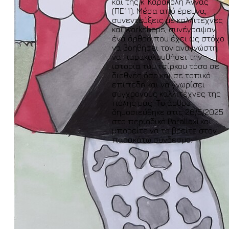
και της κ. Καρακόλη Άννας
(ΠΕ11). Μέσα από έρευνα,
συνεντεύξεις με καλλιτέχνες
και workshops, συνέγραψαν
ένα άρθρο που έχει ως στόχο
να βοηθήσει τον αναγνώστη
να παρακολουθήσει την
ιστορία του τσίρκου τόσο σε
διεθνές όσο και σε τοπικό
επίπεδο και να γνωρίσει
σύγχρονους καλλιτέχνες της
πόλης μας. Το άρθρο
δημοσιεύθηκε στις 26/5/2025
στο περιοδικό Parallaxi και
μπορείτε να το βρείτε στον
παρακάτω σύνδεσμο: