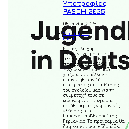
Υποτροφίες
PASCH 2025
05 Ιουνίου 2025
Υποτροφίες
Pasch
Με μεγάλη χαρά
ανακοινώνουμε ότι, στο
πλαίσιο του διεθνούς
προγράμματος PASCH –
«Σχολεία PASCH, μαζί
χτίζουμε το μέλλον»,
απονεμήθηκαν δύο
υποτροφίες σε μαθήτριες
του σχολείου μας για τη
συμμετοχή τους σε
καλοκαιρινό πρόγραμμα
εκμάθησης της γερμανικής
γλώσσας στο
Hinterzarten/Birklehof της
Γερμανίας. Το πρόγραμμα θα
διαρκέσει τρεις εβδομάδες,