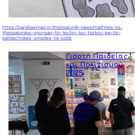
https://parallaximag.gr/thessaloniki-news/mathites-tis-
thessalonikis-gnorisan-tin-techni-toy-tsirkoy-kai-tis-
kallitechnikes-omades-tis-polis
Γιορτή Παιδείας
και Πολιτισμού
2025
17 Ιουνίου 2025
Γιορτή Παιδείας και
Πολιτισμού
φωτογραφία
καλλιτεχνικά
ζωγραφική
Το Πειραματικό Γυμνάσιο
Πανεπιστημίου Μακεδονίας