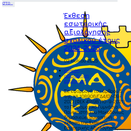
στο...
Έκθεση
εσωτερικής
αξιολόγησης
σχολικού έτους
2024-2025
02 Ιουλίου 2025
έκθεση
αξιολόγηση
εσωτερική
Σε εφαρμογή του άρθρου 5
της ΥΑ 108906/ΓΔ4/07-09-
2021 (ΦΕΚ 4189Β´/10-9-2021)
το Πειραματικό Γυμνάσιο
Πανεπιστημίου Μακεδονίας
δημοσιεύει συνοπτική
έκδοση της Έκθεσης
Εσωτερικής Αξιολόγησης