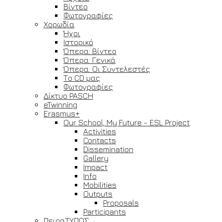
Βίντεο
Φωτογραφίες
Χορωδία
Ήχοι
Ιστορικό
Όπερα: Βίντεο
Όπερα: Γενικά
Όπερα: Οι Συντελεστές
Το CD μας
Φωτογραφίες
Δίκτυο PASCH
eTwinning
Erasmus+
Our School, My Future - ESL Project
Activities
Contacts
Dissemination
Gallery
Impact
Info
Mobilities
Outputs
Proposals
Participants
ΠειραΤΥΠΟΣ