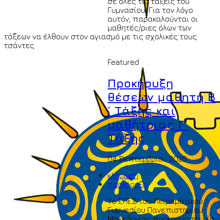
σε όλες τις τάξεις του
Γυμνασίου. Για τον λόγο
αυτόν, παρακαλούνται οι
μαθητές/ριες όλων των
τάξεων να έλθουν στον αγιασμό με τις σχολικές τους
τσάντες.
Featured
Προκήρυξη
θέσεων μαθητή Β
´ Τάξης και
μαθήτριας Γ´
Τάξης
04 Σεπτεμβρίου 2025
κλήρωση
προκήρυξη
Το ΕΠΕΣ του Πειραματικού
Γυμνασίου Πανεπιστημίου
Μακεδονίας προκηρύσσει μία