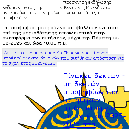
πρόσκληση εκδήλωσης
ενδιαφέροντος της Π.Ε.Π.Π.Σ. Κεντρικής Μακεδονίας
ανακοινώνει τον συνημμένο πίνακα κατάταξης
υποψηφίων.
Οι υποψήφιοι μπορούν να υποβάλλουν ένσταση
επί της μοριοδότησης αποκλειστικά στην
πλατφόρμα των αιτήσεων, μέχρι την Πέμπτη 14-
08-2025 και ώρα 10:00 π.μ.
Δείτε το συνημμένο αρχείο: Προσωρινός πίνακας
υποψηφίων εκπαιδευτικών που αιτήθηκαν απόσπαση για
το σχολ. έτος 2025-2026
Πίνακες δεκτών -
μη δεκτών
υποψηφίων που
αιτήθηκαν
απόσπαση για
το σχ. έτος 2025-
2026 στο