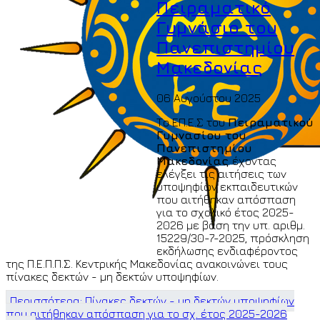
Πειραματικό
Γυμνάσιο του
Πανεπιστημίου
Μακεδονίας
06 Αυγούστου 2025
Το ΕΠ.Ε.Σ του
Πειραματικού
Γυμνασίου του
Πανεπιστημίου
Μακεδονίας
έχοντας
ελέγξει τις αιτήσεις των
υποψηφίων εκπαιδευτικών
που αιτήθηκαν απόσπαση
για το σχολικό έτος 2025-
2026 με βάση την υπ. αριθμ.
15229/30-7-2025, πρόσκληση
εκδήλωσης ενδιαφέροντος
της Π.Ε.Π.Π.Σ. Κεντρικής Μακεδονίας ανακοινώνει τους
πίνακες δεκτών - μη δεκτών υποψηφίων.
Περισσότερα: Πίνακες δεκτών - μη δεκτών υποψηφίων
που αιτήθηκαν απόσπαση για το σχ. έτος 2025-2026