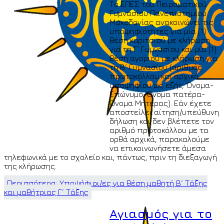
Το ΕΠΕΣ του Πειραματικού
Γυμνασίου Πανεπιστημίου
Μακεδονίας ανακοινώνει τις
υποψηφιότητες για μία (1)
θέση κοριτσιού με κλήρωση
για τη Γ΄ Γυμνασίου και μία (1)
θέση αγοριού με κλήρωση για
τη Β´ Γυμνασίου (αριθμός
πρωτοκόλλου και αρχικά
υποψηφίου ως εξής: Όνομα-
Επώνυμο-Όνομα πατέρα-
Όνομα Μητέρας). Εάν έχετε
αποστείλει αίτηση/υπεύθυνη
δήλωση και δεν βλέπετε τον
αριθμό πρωτοκόλλου με τα
ορθά αρχικά, παρακαλούμε
να επικοινωνήσετε άμεσα
τηλεφωνικά με το σχολείο και, πάντως, πριν τη διεξαγωγή
της κλήρωσης.
Περισσότερα: Υποψήφιοι/ες για θέση μαθητή Β´ Τάξης
και μαθήτριας Γ´ Τάξης
Αγιασμός για το