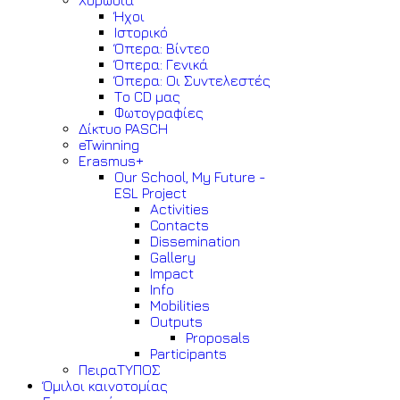
Χορωδία
Ήχοι
Ιστορικό
Όπερα: Βίντεο
Όπερα: Γενικά
Όπερα: Οι Συντελεστές
Το CD μας
Φωτογραφίες
Δίκτυο PASCH
eTwinning
Erasmus+
Our School, My Future -
ESL Project
Activities
Contacts
Dissemination
Gallery
Impact
Info
Mobilities
Outputs
Proposals
Participants
ΠειραΤΥΠΟΣ
Όμιλοι καινοτομίας