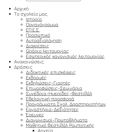
Αρχική
Το σχολείο μας
Ιστορία
Οργανόγραμμα
ΕΠ.Ε.Σ.
Προσωπικό
Αυτοαξιολόγηση
Διακρίσεις
Ωράριο λειτουργίας
Εσωτερικός κανονισμός λειτουργίας
Ανακοινώσεις
Δράσεις
Διδακτικές επισκέψεις
Εκδρομές
Εκδηλώσεις-Γιορτές
Επιμορφώσεις-Σεμινάρια
Συνέδρια-Ημερίδες-Φεστιβάλ
Εθελοντική προσφορά
Προγράμματα Σχολ. Δραστηριοτήτων
Εργαστήρια-Δεξιότητες
Έρευνες
Διαγωνισμοί-Πρωταθλήματα
Μαθητικό Φεστιβάλ Ρομποτικής
Αρχεία