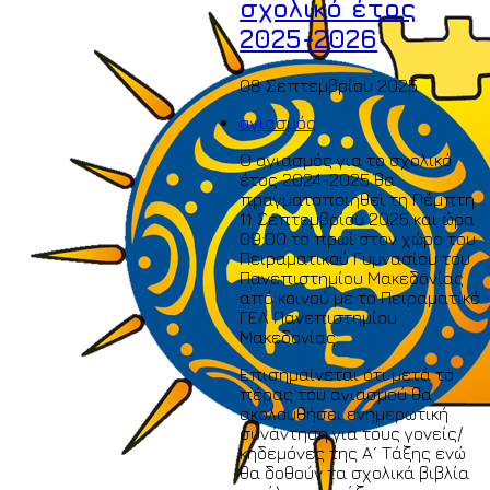
σχολικό έτος
2025-2026
08 Σεπτεμβρίου 2025
αγιασμός
Ο αγιασμός για το σχολικό
έτος 2024-2025 θα
πραγματοποιηθεί τη Πέμπτη
11 Σεπτεμβρίου 2025 και ώρα
09:00 το πρωί στον χώρο του
Πειραματικού Γυμνασίου του
Πανεπιστημίου Μακεδονίας
από κοινού με το Πειραματικό
ΓΕΛ Πανεπιστημίου
Μακεδονίας.
Επισημαίνεται ότι μετά το
πέρας του αγιασμού θα
ακολουθήσει ενημερωτική
συνάντηση για τους γονείς/
κηδεμόνες της Α´ Τάξης ενώ
θα δοθούν τα σχολικά βιβλία