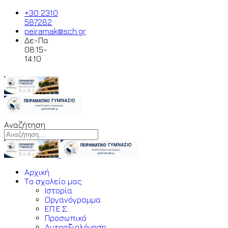
+30 2310
587282
peiramak@sch.gr
Δε-Πα
08:15-
14:10
Αναζήτηση
Αρχική
Το σχολείο μας
Ιστορία
Οργανόγραμμα
ΕΠ.Ε.Σ.
Προσωπικό
Αυτοαξιολόγηση