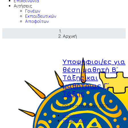
Επικοινωνία
Αιτήσεις
Γονέων
Εκπαιδευτικών
Αποφοίτων
Αρχική
Υποψήφιοι/ες για
θέση μαθητή Β´
Τάξης και
μαθήτριας Γ´
Τάξης
09 Σεπτεμβρίου 2025
κλήρωση
προκήρυξη